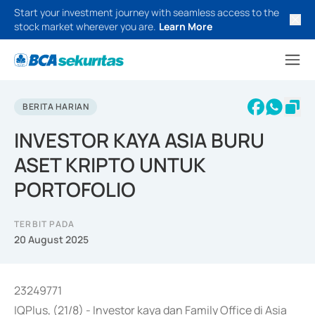
Start your investment journey with seamless access to the
stock market wherever you are.
Learn More
BERITA HARIAN
INVESTOR KAYA ASIA BURU
ASET KRIPTO UNTUK
PORTOFOLIO
TERBIT PADA
20 August 2025
23249771
IQPlus, (21/8) - Investor kaya dan Family Office di Asia