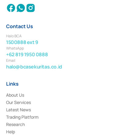
Contact Us
Halo BCA
1500888 ext 9
WhatsApp
+62 819 1950 0888
Email
halo@bcasekuritas.co.id
Links
About Us
Our Services
Latest News
Trading Platform
Research
Help