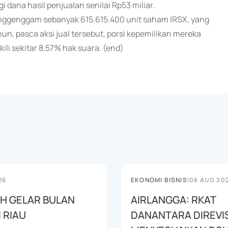
 dana hasil penjualan senilai Rp53 miliar.
enggenggam sebanyak 615.615.400 unit saham IRSX, yang
n, pasca aksi jual tersebut, porsi kepemilikan mereka
li sekitar 8,57% hak suara. (end)
26
EKONOMI BISNIS
|
06 AUG 20
AH GELAR BULAN
AIRLANGGA: RKAT
I RIAU
DANANTARA DIREVIS