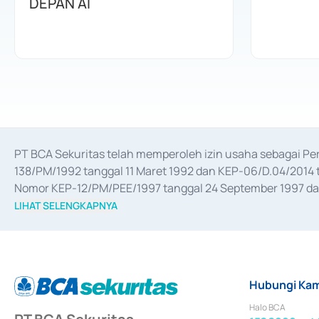
DEPAN AI
PT BCA Sekuritas telah memperoleh izin usaha sebagai P
138/PM/1992 tanggal 11 Maret 1992 dan KEP-06/D.04/2014 t
Nomor KEP-12/PM/PEE/1997 tanggal 24 September 1997 dan 
merger, akuisisi, divestasi, dan 
join venture
 berdasarkan su
LIHAT SELENGKAPNYA
dari Bank Indonesia antara lain sebagai Perantara Pelaksan
Bank Indonesia sebagai Lembaga Pendukung Penerbitan, Tr
tahun 2018.
Hubungi Kam
Halo BCA