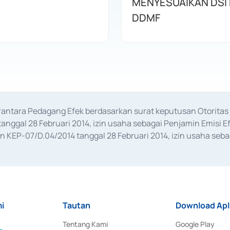
MENYESUAIKAN DSI
DDMF
erantara Pedagang Efek berdasarkan surat keputusan Otorit
anggal 28 Februari 2014, izin usaha sebagai Penjamin Emisi E
KEP-07/D.04/2014 tanggal 28 Februari 2014, izin usaha sebag
rat keputusan Otoritas Jasa Keuangan Nomor S-67/PM.21/2017 t
aan Transaksi Sertifikat Deposito di Pasar Uang yang izinnya d
ansaksi, serta Penatausahaan dan Penyelesaian Transaksi Sur
i
Tautan
Download Apl
Tentang Kami
Google Play