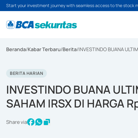
Start your investment journey with seamless access to the stock 
Beranda
/
Kabar Terbaru
/
Berita
/
INVESTINDO BUANA ULTIM
BERITA HARIAN
INVESTINDO BUANA ULTI
SAHAM IRSX DI HARGA R
Share via