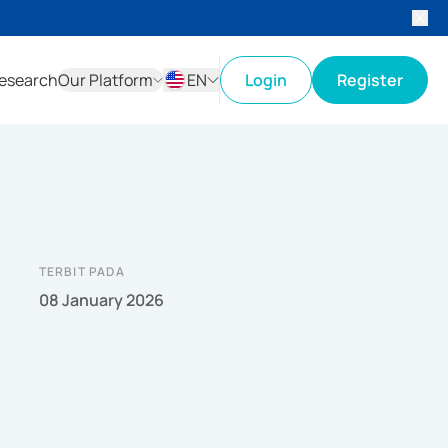
esearch
Our Platform
EN
Login
Register
ID
EN
TERBIT PADA
08 January 2026