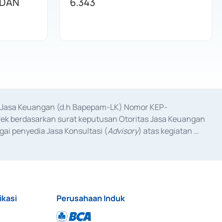
 DAN
6.343
as Jasa Keuangan (d.h Bapepam-LK) Nomor KEP-
fek berdasarkan surat keputusan Otoritas Jasa Keuangan 
ai penyedia Jasa Konsultasi (
Advisory
) atas kegiatan 
anggal 3 Februari 2017, dan beberapa izin usaha lainnya 
iterbitkan pada tahun 2017 dan izin usaha lainnya dari 
at Berharga Komersial yang izinnya diterbitkan pada 
ikasi
Perusahaan Induk