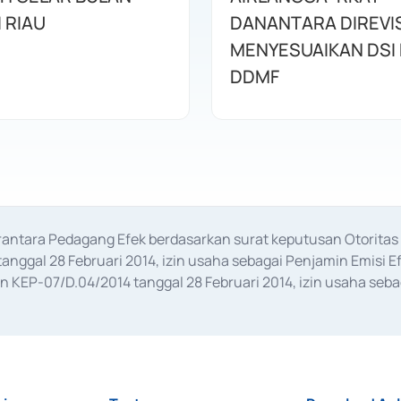
I RIAU
DANANTARA DIREVIS
MENYESUAIKAN DSI
DDMF
erantara Pedagang Efek berdasarkan surat keputusan Otorit
anggal 28 Februari 2014, izin usaha sebagai Penjamin Emisi E
KEP-07/D.04/2014 tanggal 28 Februari 2014, izin usaha sebag
rat keputusan Otoritas Jasa Keuangan Nomor S-67/PM.21/2017 t
aan Transaksi Sertifikat Deposito di Pasar Uang yang izinnya d
ansaksi, serta Penatausahaan dan Penyelesaian Transaksi Sur