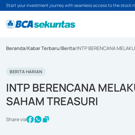
Start your investment journey with seamless access to the stock 
Beranda
/
Kabar Terbaru
/
Berita
/
INTP BERENCANA MELAKU
BERITA HARIAN
INTP BERENCANA MELAK
SAHAM TREASURI
Share via