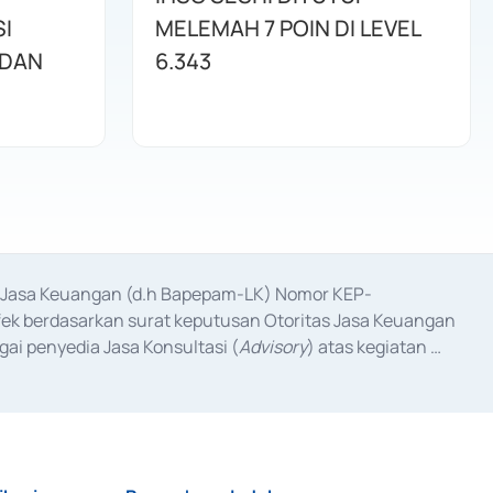
I
MELEMAH 7 POIN DI LEVEL
 DAN
6.343
as Jasa Keuangan (d.h Bapepam-LK) Nomor KEP-
fek berdasarkan surat keputusan Otoritas Jasa Keuangan 
ai penyedia Jasa Konsultasi (
Advisory
) atas kegiatan 
anggal 3 Februari 2017, dan beberapa izin usaha lainnya 
iterbitkan pada tahun 2017 dan izin usaha lainnya dari 
at Berharga Komersial yang izinnya diterbitkan pada 