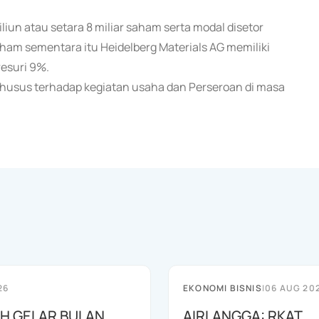
iliun atau setara 8 miliar saham serta modal disetor
aham sementara itu Heidelberg Materials AG memiliki
esuri 9%.
husus terhadap kegiatan usaha dan Perseroan di masa
26
EKONOMI BISNIS
|
06 AUG 20
AH GELAR BULAN
AIRLANGGA: RKAT