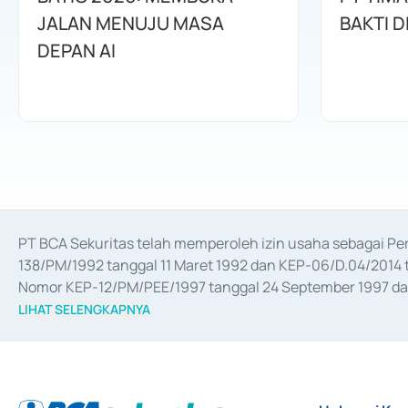
JALAN MENUJU MASA
BAKTI D
DEPAN AI
PT BCA Sekuritas telah memperoleh izin usaha sebagai P
138/PM/1992 tanggal 11 Maret 1992 dan KEP-06/D.04/2014 t
Nomor KEP-12/PM/PEE/1997 tanggal 24 September 1997 dan 
merger, akuisisi, divestasi, dan 
join venture
 berdasarkan su
LIHAT SELENGKAPNYA
dari Bank Indonesia antara lain sebagai Perantara Pelaksan
Bank Indonesia sebagai Lembaga Pendukung Penerbitan, Tr
tahun 2018.