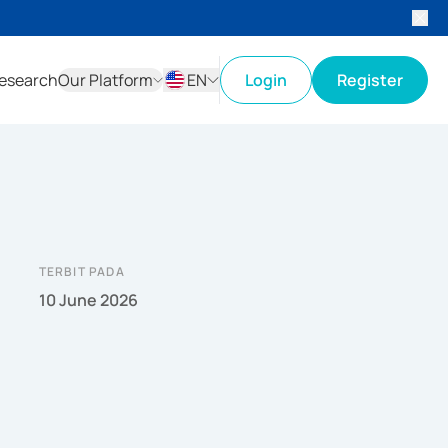
esearch
Our Platform
EN
Login
Register
ID
EN
TERBIT PADA
10 June 2026