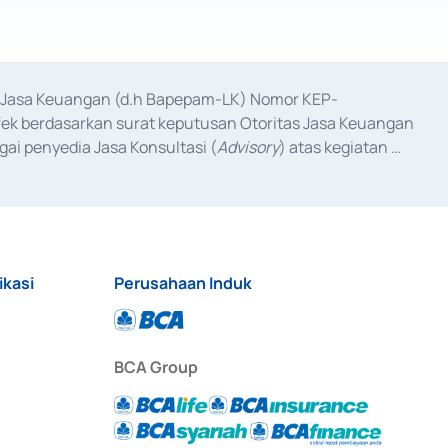
as Jasa Keuangan (d.h Bapepam-LK) Nomor KEP-
fek berdasarkan surat keputusan Otoritas Jasa Keuangan 
ai penyedia Jasa Konsultasi (
Advisory
) atas kegiatan 
anggal 3 Februari 2017, dan beberapa izin usaha lainnya 
iterbitkan pada tahun 2017 dan izin usaha lainnya dari 
at Berharga Komersial yang izinnya diterbitkan pada 
ikasi
Perusahaan Induk
BCA Group