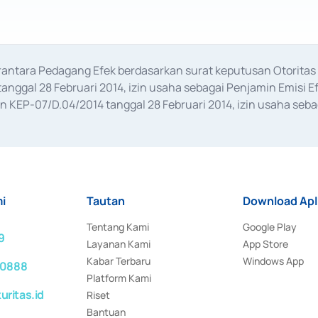
erantara Pedagang Efek berdasarkan surat keputusan Otorit
anggal 28 Februari 2014, izin usaha sebagai Penjamin Emisi E
KEP-07/D.04/2014 tanggal 28 Februari 2014, izin usaha sebag
rat keputusan Otoritas Jasa Keuangan Nomor S-67/PM.21/2017 t
aan Transaksi Sertifikat Deposito di Pasar Uang yang izinnya d
ansaksi, serta Penatausahaan dan Penyelesaian Transaksi Sur
i
Tautan
Download Apl
Tentang Kami
Google Play
9
Layanan Kami
App Store
Kabar Terbaru
Windows App
 0888
Platform Kami
ritas.id
Riset
Bantuan