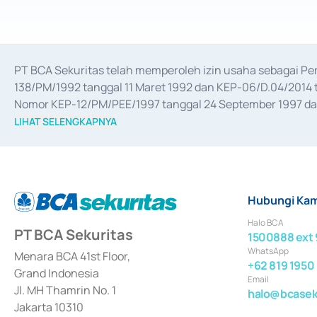
PT BCA Sekuritas telah memperoleh izin usaha sebagai P
138/PM/1992 tanggal 11 Maret 1992 dan KEP-06/D.04/2014 t
Nomor KEP-12/PM/PEE/1997 tanggal 24 September 1997 dan 
merger, akuisisi, divestasi, dan 
join venture
 berdasarkan su
LIHAT SELENGKAPNYA
dari Bank Indonesia antara lain sebagai Perantara Pelaksan
Bank Indonesia sebagai Lembaga Pendukung Penerbitan, Tr
tahun 2018.
Hubungi Kam
Halo BCA
PT BCA Sekuritas
1500888 ext 
WhatsApp
Menara BCA 41st Floor,
+62 819 1950
Grand Indonesia
Email
Jl. MH Thamrin No. 1
halo@bcaseku
Jakarta 10310