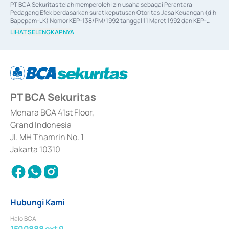
PT BCA Sekuritas telah memperoleh izin usaha sebagai Perantara 
Pedagang Efek berdasarkan surat keputusan Otoritas Jasa Keuangan (d.h 
Bapepam-LK) Nomor KEP-138/PM/1992 tanggal 11 Maret 1992 dan KEP-
06/D.04/2014 tanggal 28 Februari 2014, izin usaha sebagai Penjamin Emisi 
LIHAT SELENGKAPNYA
Efek berdasarkan surat keputusan Otoritas Jasa Keuangan Nomor KEP-
12/PM/PEE/1997 tanggal 24 September 1997 dan KEP-07/D.04/2014 
tanggal 28 Februari 2014, izin usaha sebagai penyedia Jasa Konsultasi 
(
Advisory
) atas kegiatan merger, akuisisi, divestasi, dan 
join venture
berdasarkan surat keputusan Otoritas Jasa Keuangan Nomor S-
67/PM.21/2017 tanggal 3 Februari 2017, dan beberapa izin usaha lainnya 
dari Bank Indonesia antara lain sebagai Perantara Pelaksanaan Transaksi 
PT BCA Sekuritas
Sertifikat Deposito di Pasar Uang yang izinnya diterbitkan pada tahun 2017 
dan izin usaha lainnya dari Bank Indonesia sebagai Lembaga Pendukung 
Penerbitan, Transaksi, serta Penatausahaan dan Penyelesaian Transaksi 
Menara BCA 41st Floor,
Surat Berharga Komersial yang izinnya diterbitkan pada tahun 2018.
Grand Indonesia
Jl. MH Thamrin No. 1
Jakarta 10310
Hubungi Kami
Halo BCA
1500888 ext 9