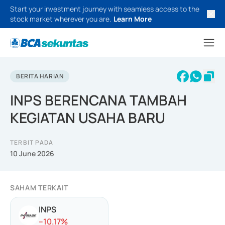
Start your investment journey with seamless access to the
stock market wherever you are.
Learn More
BERITA HARIAN
INPS BERENCANA TAMBAH
KEGIATAN USAHA BARU
TERBIT PADA
10 June 2026
SAHAM TERKAIT
INPS
-
-10.17
%