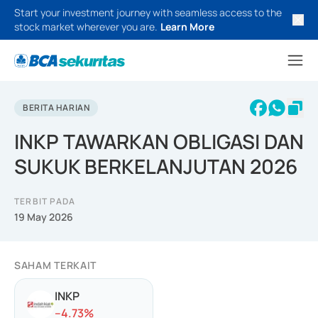
Start your investment journey with seamless access to the
stock market wherever you are.
Learn More
BERITA HARIAN
INKP TAWARKAN OBLIGASI DAN
SUKUK BERKELANJUTAN 2026
TERBIT PADA
19 May 2026
SAHAM TERKAIT
INKP
-
-4.73
%