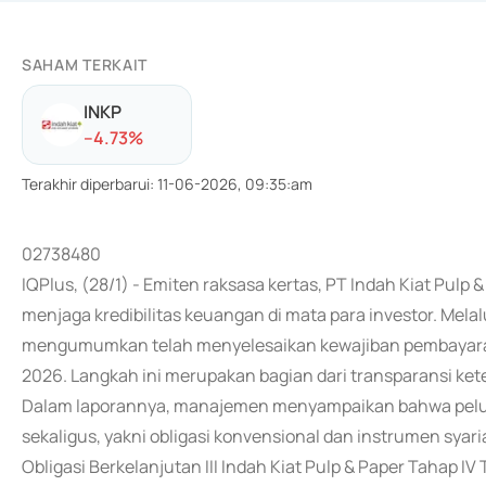
SAHAM TERKAIT
INKP
-
-4.73
%
Terakhir diperbarui
:
11-06-2026, 09:35:am
02738480
IQPlus, (28/1) - Emiten raksasa kertas, PT Indah Kiat Pul
menjaga kredibilitas keuangan di mata para investor. Mel
mengumumkan telah menyelesaikan kewajiban pembayaran
2026. Langkah ini merupakan bagian dari transparansi ket
Dalam laporannya, manajemen menyampaikan bahwa pelun
sekaligus, yakni obligasi konvensional dan instrumen sy
Obligasi Berkelanjutan III Indah Kiat Pulp & Paper Tahap IV 