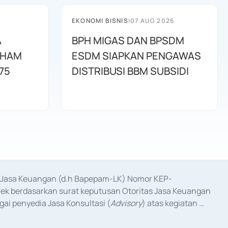
EKONOMI BISNIS
|
07 AUG 2026
A
BPH MIGAS DAN BPSDM
AHAM
ESDM SIAPKAN PENGAWAS
75
DISTRIBUSI BBM SUBSIDI
as Jasa Keuangan (d.h Bapepam-LK) Nomor KEP-
fek berdasarkan surat keputusan Otoritas Jasa Keuangan 
ai penyedia Jasa Konsultasi (
Advisory
) atas kegiatan 
anggal 3 Februari 2017, dan beberapa izin usaha lainnya 
iterbitkan pada tahun 2017 dan izin usaha lainnya dari 