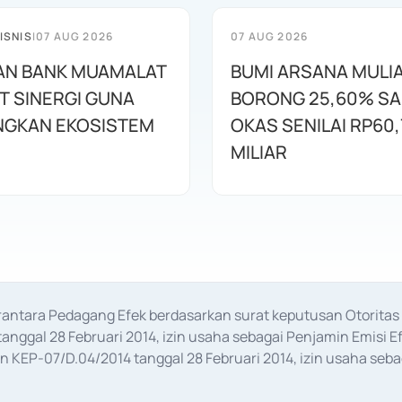
ISNIS
|
07 AUG 2026
07 AUG 2026
AN BANK MUAMALAT
BUMI ARSANA MULI
T SINERGI GUNA
BORONG 25,60% S
GKAN EKOSISTEM
OKAS SENILAI RP60,
MILIAR
erantara Pedagang Efek berdasarkan surat keputusan Otorit
anggal 28 Februari 2014, izin usaha sebagai Penjamin Emisi E
KEP-07/D.04/2014 tanggal 28 Februari 2014, izin usaha sebag
rat keputusan Otoritas Jasa Keuangan Nomor S-67/PM.21/2017 t
aan Transaksi Sertifikat Deposito di Pasar Uang yang izinnya d