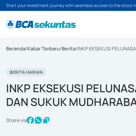
Start your investment journey with seamless access to the stock 
Beranda
/
Kabar Terbaru
/
Berita
/
INKP EKSEKUSI PELUNAS
BERITA HARIAN
INKP EKSEKUSI PELUNAS
DAN SUKUK MUDHARAB
Share via