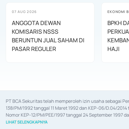
07 AUG 2026
EKONOMI B
ANGGOTA DEWAN
BPKH D
KOMISARIS NSSS
PERKUA
BERUNTUN JUAL SAHAM DI
KEMBAN
PASAR REGULER
HAJI
PT BCA Sekuritas telah memperoleh izin usaha sebagai P
138/PM/1992 tanggal 11 Maret 1992 dan KEP-06/D.04/2014 t
Nomor KEP-12/PM/PEE/1997 tanggal 24 September 1997 dan 
merger, akuisisi, divestasi, dan 
join venture
 berdasarkan su
LIHAT SELENGKAPNYA
dari Bank Indonesia antara lain sebagai Perantara Pelaksan