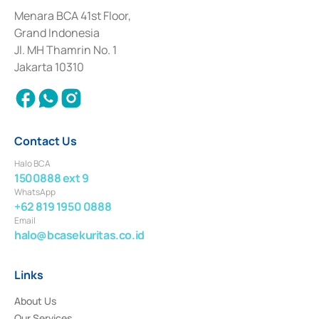
February 3, 2017, and several other business licenses from Bank Indonesia,
among others as an Intermediary for the Implementation of Certificate of
Menara BCA 41st Floor,
Deposit Transactions in the Money Market whose license was issued in
Grand Indonesia
2017 and other business licenses from Bank Indonesia as a Supporting
Institution for the Issuance, Transaction, and Administration and
Jl. MH Thamrin No. 1
Settlement of Commercial Paper Transactions whose license was issued in
Jakarta 10310
2018.
Contact Us
Halo BCA
1500888 ext 9
WhatsApp
+62 819 1950 0888
Email
halo@bcasekuritas.co.id
Links
About Us
Our Services