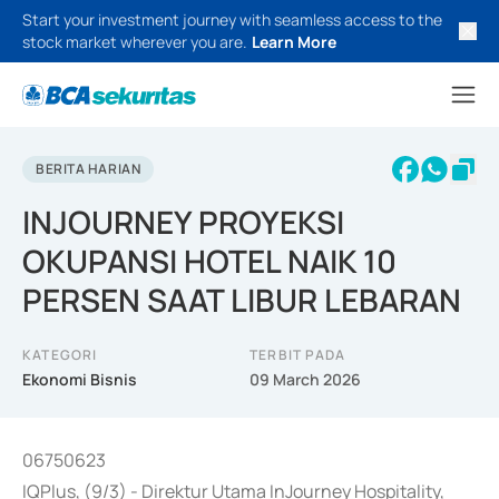
Start your investment journey with seamless access to the
stock market wherever you are.
Learn More
BERITA HARIAN
INJOURNEY PROYEKSI
OKUPANSI HOTEL NAIK 10
PERSEN SAAT LIBUR LEBARAN
KATEGORI
TERBIT PADA
Ekonomi Bisnis
09 March 2026
06750623
IQPlus, (9/3) - Direktur Utama InJourney Hospitality,