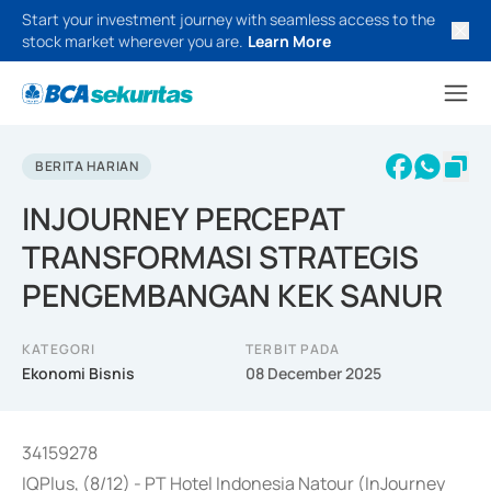
Start your investment journey with seamless access to the
stock market wherever you are.
Learn More
BERITA HARIAN
INJOURNEY PERCEPAT
TRANSFORMASI STRATEGIS
PENGEMBANGAN KEK SANUR
KATEGORI
TERBIT PADA
Ekonomi Bisnis
08 December 2025
34159278
IQPlus, (8/12) - PT Hotel Indonesia Natour (InJourney