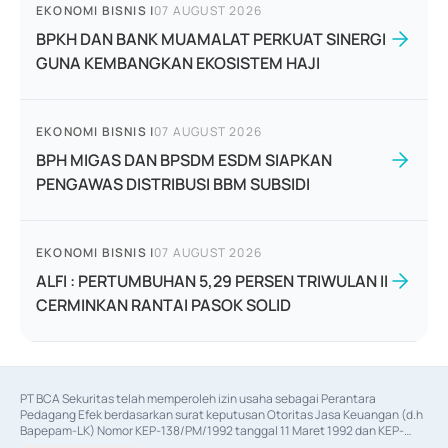
EKONOMI BISNIS
|
07 AUGUST 2026
BPKH DAN BANK MUAMALAT PERKUAT SINERGI
GUNA KEMBANGKAN EKOSISTEM HAJI
EKONOMI BISNIS
|
07 AUGUST 2026
BPH MIGAS DAN BPSDM ESDM SIAPKAN
PENGAWAS DISTRIBUSI BBM SUBSIDI
EKONOMI BISNIS
|
07 AUGUST 2026
ALFI : PERTUMBUHAN 5,29 PERSEN TRIWULAN II
CERMINKAN RANTAI PASOK SOLID
PT BCA Sekuritas telah memperoleh izin usaha sebagai Perantara 
Pedagang Efek berdasarkan surat keputusan Otoritas Jasa Keuangan (d.h 
Bapepam-LK) Nomor KEP-138/PM/1992 tanggal 11 Maret 1992 dan KEP-
06/D.04/2014 tanggal 28 Februari 2014, izin usaha sebagai Penjamin Emisi 