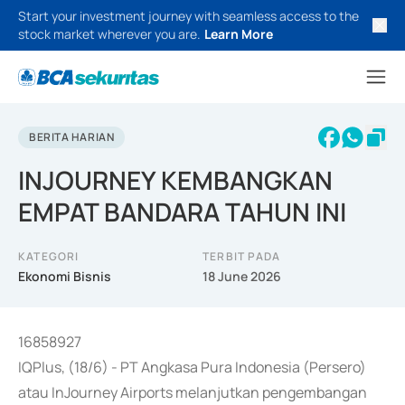
Start your investment journey with seamless access to the
stock market wherever you are.
Learn More
BERITA HARIAN
INJOURNEY KEMBANGKAN
EMPAT BANDARA TAHUN INI
KATEGORI
TERBIT PADA
Ekonomi Bisnis
18 June 2026
16858927
IQPlus, (18/6) - PT Angkasa Pura Indonesia (Persero)
atau InJourney Airports melanjutkan pengembangan