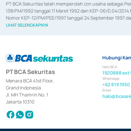
PT BCA Sekuritas telah memperoleh izin usaha sebagai P
138/PM/1992 tanggal 11 Maret 1992 dan KEP-06/D.04/2014 t
Nomor KEP-12/PM/PEE/1997 tanggal 24 September 1997 dan 
merger, akuisisi, divestasi, dan 
join venture
 berdasarkan su
LIHAT SELENGKAPNYA
dari Bank Indonesia antara lain sebagai Perantara Pelaksan
Bank Indonesia sebagai Lembaga Pendukung Penerbitan, Tr
tahun 2018.
Hubungi Kam
Halo BCA
PT BCA Sekuritas
1500888 ext 
WhatsApp
Menara BCA 41st Floor,
+62 819 1950
Grand Indonesia
Email
Jl. MH Thamrin No. 1
halo@bcaseku
Jakarta 10310