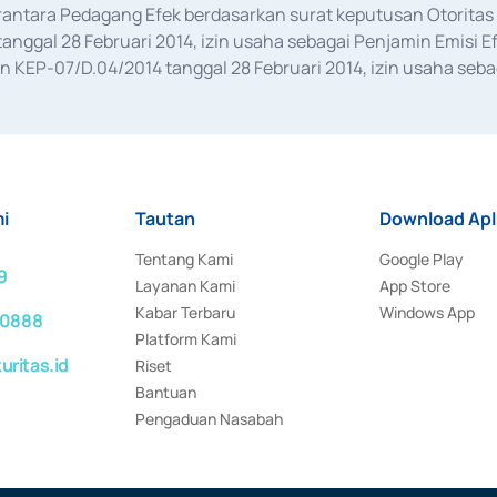
erantara Pedagang Efek berdasarkan surat keputusan Otorit
anggal 28 Februari 2014, izin usaha sebagai Penjamin Emisi E
KEP-07/D.04/2014 tanggal 28 Februari 2014, izin usaha sebag
rat keputusan Otoritas Jasa Keuangan Nomor S-67/PM.21/2017 t
aan Transaksi Sertifikat Deposito di Pasar Uang yang izinnya d
ansaksi, serta Penatausahaan dan Penyelesaian Transaksi Sur
i
Tautan
Download Apl
Tentang Kami
Google Play
9
Layanan Kami
App Store
Kabar Terbaru
Windows App
 0888
Platform Kami
ritas.id
Riset
Bantuan
Pengaduan Nasabah