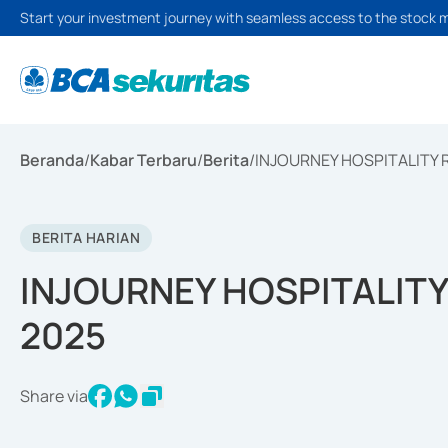
Start your investment journey with seamless access to the stock 
Beranda
/
Kabar Terbaru
/
Berita
/
INJOURNEY HOSPITALITY 
BERITA HARIAN
INJOURNEY HOSPITALITY
2025
Share via