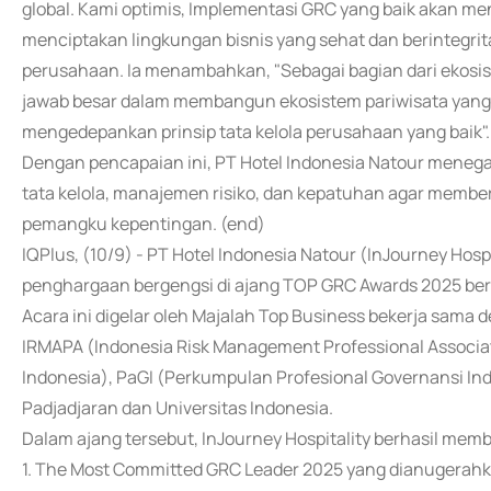
global. Kami optimis, Implementasi GRC yang baik akan men
menciptakan lingkungan bisnis yang sehat dan berintegrit
perusahaan. Ia menambahkan, "Sebagai bagian dari ekosist
jawab besar dalam membangun ekosistem pariwisata yang ti
mengedepankan prinsip tata kelola perusahaan yang baik".
Dengan pencapaian ini, PT Hotel Indonesia Natour mene
tata kelola, manajemen risiko, dan kepatuhan agar member
pemangku kepentingan. (end)
IQPlus, (10/9) - PT Hotel Indonesia Natour (InJourney Hos
penghargaan bergengsi di ajang TOP GRC Awards 2025 berte
Acara ini digelar oleh Majalah Top Business bekerja sama 
IRMAPA (Indonesia Risk Management Professional Associati
Indonesia), PaGI (Perkumpulan Profesional Governansi Ind
Padjadjaran dan Universitas Indonesia.
Dalam ajang tersebut, InJourney Hospitality berhasil mem
1. The Most Committed GRC Leader 2025 yang dianugerahka