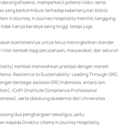
dorong efisiensi, memperkecil potensi risiko, serta
as yang berkontribusi terhadap keberlanjutan bisnis
em InJourney, InJourney Hospitality memiliki tanggung
dak hanya berdaya saing tinggi, tetapi juga
gaskan komitmennya untuk terus meningkatkan standar
i nilai tambah bagi perusahaan, masyarakat, dan seluruh
pitality) kembali menorehkan prestasi dengan meraih
ma .Resilience to Sustainability: Leading Through GRC..
dengan berbagai asosiasi GRC Indonesia, antara lain
on), ICoPI (Institute Compliance Professional
onesia), serta didukung akademisi dari Universitas
boyong dua penghargaan sekaligus, yaitu:
n kepada Direktur Utama InJourney Hospitality,