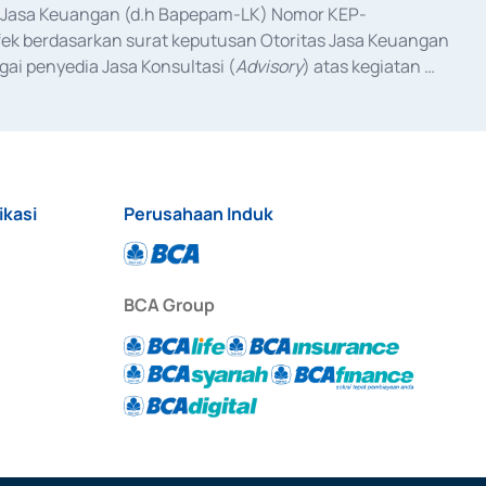
as Jasa Keuangan (d.h Bapepam-LK) Nomor KEP-
fek berdasarkan surat keputusan Otoritas Jasa Keuangan 
ai penyedia Jasa Konsultasi (
Advisory
) atas kegiatan 
anggal 3 Februari 2017, dan beberapa izin usaha lainnya 
iterbitkan pada tahun 2017 dan izin usaha lainnya dari 
at Berharga Komersial yang izinnya diterbitkan pada 
ikasi
Perusahaan Induk
BCA Group