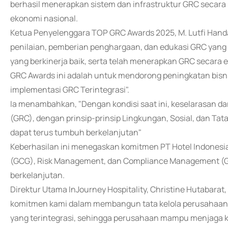
berhasil menerapkan sistem dan infrastruktur GRC seca
ekonomi nasional.
Ketua Penyelenggara TOP GRC Awards 2025, M. Lutfi Hand
penilaian, pemberian penghargaan, dan edukasi GRC yang 
yang berkinerja baik, serta telah menerapkan GRC secara e
GRC Awards ini adalah untuk mendorong peningkatan bis
implementasi GRC Terintegrasi".
Ia menambahkan, "Dengan kondisi saat ini, keselarasan dan
(GRC), dengan prinsip-prinsip Lingkungan, Sosial, dan Tat
dapat terus tumbuh berkelanjutan"
Keberhasilan ini menegaskan komitmen PT Hotel Indones
(GCG), Risk Management, dan Compliance Management (G
berkelanjutan.
Direktur Utama InJourney Hospitality, Christine Hutabar
komitmen kami dalam membangun tata kelola perusahaan y
yang terintegrasi, sehingga perusahaan mampu menjaga k