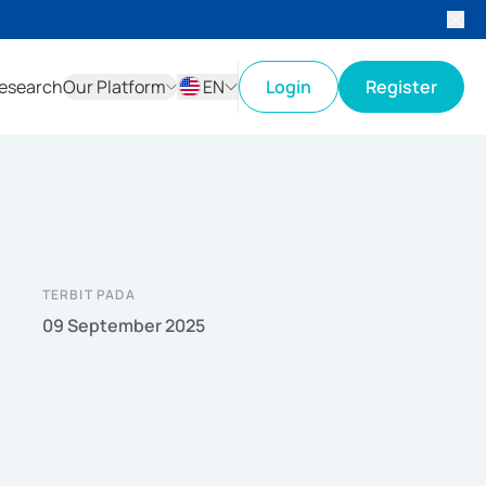
esearch
Our Platform
EN
Login
Register
ID
EN
TERBIT PADA
09 September 2025