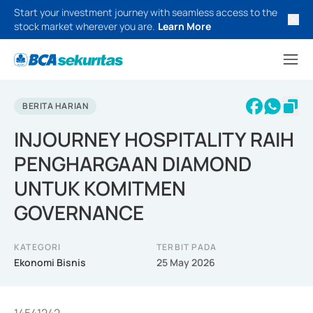
Start your investment journey with seamless access to the
stock market wherever you are.
Learn More
BERITA HARIAN
INJOURNEY HOSPITALITY RAIH
PENGHARGAAN DIAMOND
UNTUK KOMITMEN
GOVERNANCE
KATEGORI
TERBIT PADA
Ekonomi Bisnis
25 May 2026