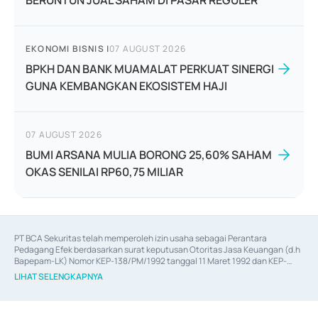
BERUNTUN JUAL SAHAM DI PASAR REGULER
EKONOMI BISNIS
|
07 AUGUST 2026
BPKH DAN BANK MUAMALAT PERKUAT SINERGI
GUNA KEMBANGKAN EKOSISTEM HAJI
07 AUGUST 2026
BUMI ARSANA MULIA BORONG 25,60% SAHAM
OKAS SENILAI RP60,75 MILIAR
PT BCA Sekuritas telah memperoleh izin usaha sebagai Perantara 
Pedagang Efek berdasarkan surat keputusan Otoritas Jasa Keuangan (d.h 
Bapepam-LK) Nomor KEP-138/PM/1992 tanggal 11 Maret 1992 dan KEP-
06/D.04/2014 tanggal 28 Februari 2014, izin usaha sebagai Penjamin Emisi 
LIHAT SELENGKAPNYA
Efek berdasarkan surat keputusan Otoritas Jasa Keuangan Nomor KEP-
12/PM/PEE/1997 tanggal 24 September 1997 dan KEP-07/D.04/2014 
tanggal 28 Februari 2014, izin usaha sebagai penyedia Jasa Konsultasi 
(
Advisory
) atas kegiatan merger, akuisisi, divestasi, dan 
join venture