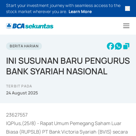
Start your investment journey with seamless access to the
stock market wherever you are.
Learn More
BERITA HARIAN
INI SUSUNAN BARU PENGURUS
BANK SYARIAH NASIONAL
TERBIT PADA
24 August 2025
23627557
IQPlus,(25/8) - Rapat Umum Pemegang Saham Luar
Biasa (RUPSLB) PT Bank Victoria Syariah (BVIS) secara