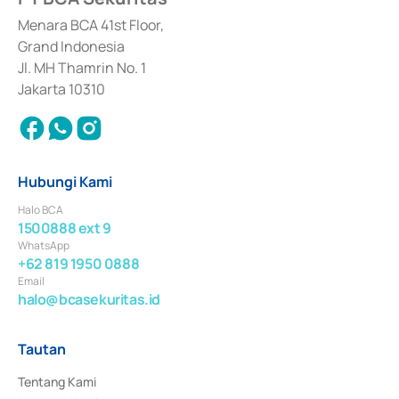
dan izin usaha lainnya dari Bank Indonesia sebagai Lembaga Pendukung 
Penerbitan, Transaksi, serta Penatausahaan dan Penyelesaian Transaksi 
Menara BCA 41st Floor,
Surat Berharga Komersial yang izinnya diterbitkan pada tahun 2018.
Grand Indonesia
Jl. MH Thamrin No. 1
Jakarta 10310
Hubungi Kami
Halo BCA
1500888 ext 9
WhatsApp
+62 819 1950 0888
Email
halo@bcasekuritas.id
Tautan
Tentang Kami