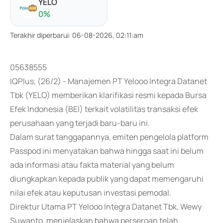
YELO
0
%
Terakhir diperbarui
:
06-08-2026, 02:11:am
05638555
IQPlus, (26/2) - Manajemen PT Yelooo Integra Datanet
Tbk (YELO) memberikan klarifikasi resmi kepada Bursa
Efek Indonesia (BEI) terkait volatilitas transaksi efek
perusahaan yang terjadi baru-baru ini.
Dalam surat tanggapannya, emiten pengelola platform
Passpod ini menyatakan bahwa hingga saat ini belum
ada informasi atau fakta material yang belum
diungkapkan kepada publik yang dapat memengaruhi
nilai efek atau keputusan investasi pemodal.
Direktur Utama PT Yelooo Integra Datanet Tbk, Wewy
Suwanto, menjelaskan bahwa perseroan telah