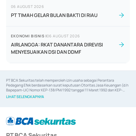
06 AUGUST 2026
PT TIMAH GELAR BULAN BAKTI DI RIAU
EKONOMI BISNIS
|
06 AUGUST 2026
AIRLANGGA: RKAT DANANTARA DIREVISI
MENYESUAIKAN DSI DAN DDMF
PT BCA Sekuritas telah memperoleh izin usaha sebagai Perantara 
Pedagang Efek berdasarkan surat keputusan Otoritas Jasa Keuangan (d.h 
Bapepam-LK) Nomor KEP-138/PM/1992 tanggal 11 Maret 1992 dan KEP-
06/D.04/2014 tanggal 28 Februari 2014, izin usaha sebagai Penjamin Emisi 
LIHAT SELENGKAPNYA
Efek berdasarkan surat keputusan Otoritas Jasa Keuangan Nomor KEP-
12/PM/PEE/1997 tanggal 24 September 1997 dan KEP-07/D.04/2014 
tanggal 28 Februari 2014, izin usaha sebagai penyedia Jasa Konsultasi 
(
Advisory
) atas kegiatan merger, akuisisi, divestasi, dan 
join venture
berdasarkan surat keputusan Otoritas Jasa Keuangan Nomor S-
67/PM.21/2017 tanggal 3 Februari 2017, dan beberapa izin usaha lainnya 
dari Bank Indonesia antara lain sebagai Perantara Pelaksanaan Transaksi 
PT BCA Sekuritas
Sertifikat Deposito di Pasar Uang yang izinnya diterbitkan pada tahun 2017 