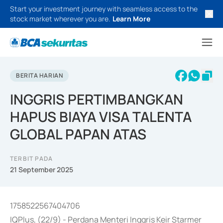
Start your investment journey with seamless access to the
stock market wherever you are.
Learn More
BERITA HARIAN
INGGRIS PERTIMBANGKAN
HAPUS BIAYA VISA TALENTA
GLOBAL PAPAN ATAS
TERBIT PADA
21 September 2025
1758522567404706
IQPlus, (22/9) - Perdana Menteri Inggris Keir Starmer