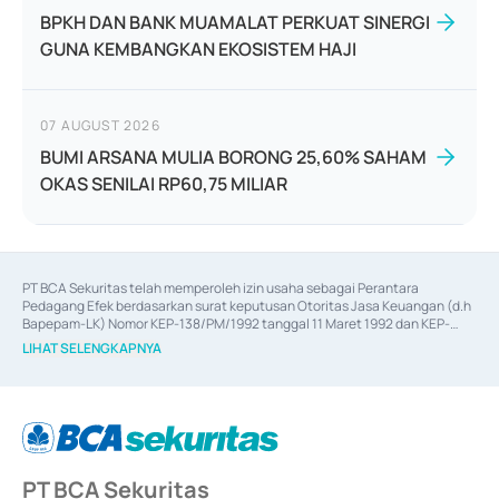
BPKH DAN BANK MUAMALAT PERKUAT SINERGI
GUNA KEMBANGKAN EKOSISTEM HAJI
07 AUGUST 2026
BUMI ARSANA MULIA BORONG 25,60% SAHAM
OKAS SENILAI RP60,75 MILIAR
PT BCA Sekuritas telah memperoleh izin usaha sebagai Perantara 
Pedagang Efek berdasarkan surat keputusan Otoritas Jasa Keuangan (d.h 
Bapepam-LK) Nomor KEP-138/PM/1992 tanggal 11 Maret 1992 dan KEP-
06/D.04/2014 tanggal 28 Februari 2014, izin usaha sebagai Penjamin Emisi 
LIHAT SELENGKAPNYA
Efek berdasarkan surat keputusan Otoritas Jasa Keuangan Nomor KEP-
12/PM/PEE/1997 tanggal 24 September 1997 dan KEP-07/D.04/2014 
tanggal 28 Februari 2014, izin usaha sebagai penyedia Jasa Konsultasi 
(
Advisory
) atas kegiatan merger, akuisisi, divestasi, dan 
join venture
berdasarkan surat keputusan Otoritas Jasa Keuangan Nomor S-
67/PM.21/2017 tanggal 3 Februari 2017, dan beberapa izin usaha lainnya 
dari Bank Indonesia antara lain sebagai Perantara Pelaksanaan Transaksi 
PT BCA Sekuritas
Sertifikat Deposito di Pasar Uang yang izinnya diterbitkan pada tahun 2017 