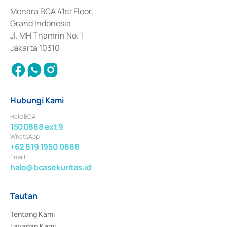
dan izin usaha lainnya dari Bank Indonesia sebagai Lembaga Pendukung 
Penerbitan, Transaksi, serta Penatausahaan dan Penyelesaian Transaksi 
Menara BCA 41st Floor,
Surat Berharga Komersial yang izinnya diterbitkan pada tahun 2018.
Grand Indonesia
Jl. MH Thamrin No. 1
Jakarta 10310
Hubungi Kami
Halo BCA
1500888 ext 9
WhatsApp
+62 819 1950 0888
Email
halo@bcasekuritas.id
Tautan
Tentang Kami
Layanan Kami