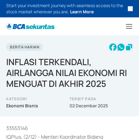
Start your investment journey with seamless access to the
stock market wherever you are.
Learn More
BERITA HARIAN
INFLASI TERKENDALI,
AIRLANGGA NILAI EKONOMI RI
MENGUAT DI AKHIR 2025
KATEGORI
TERBIT PADA
Ekonomi Bisnis
02 December 2025
33553146
IQPlus, (2/12) - Menteri Koordinator Bidang