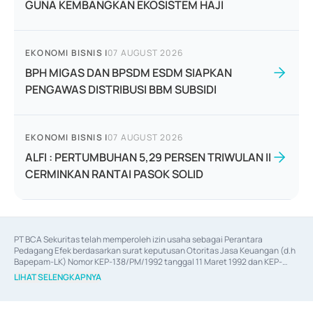
GUNA KEMBANGKAN EKOSISTEM HAJI
EKONOMI BISNIS
|
07 AUGUST 2026
BPH MIGAS DAN BPSDM ESDM SIAPKAN
PENGAWAS DISTRIBUSI BBM SUBSIDI
EKONOMI BISNIS
|
07 AUGUST 2026
ALFI : PERTUMBUHAN 5,29 PERSEN TRIWULAN II
CERMINKAN RANTAI PASOK SOLID
PT BCA Sekuritas telah memperoleh izin usaha sebagai Perantara 
Pedagang Efek berdasarkan surat keputusan Otoritas Jasa Keuangan (d.h 
Bapepam-LK) Nomor KEP-138/PM/1992 tanggal 11 Maret 1992 dan KEP-
06/D.04/2014 tanggal 28 Februari 2014, izin usaha sebagai Penjamin Emisi 
LIHAT SELENGKAPNYA
Efek berdasarkan surat keputusan Otoritas Jasa Keuangan Nomor KEP-
12/PM/PEE/1997 tanggal 24 September 1997 dan KEP-07/D.04/2014 
tanggal 28 Februari 2014, izin usaha sebagai penyedia Jasa Konsultasi 