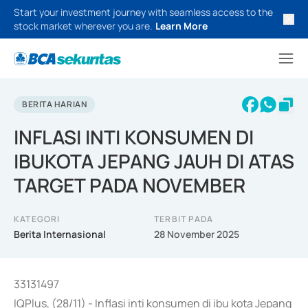
Start your investment journey with seamless access to the
stock market wherever you are.
Learn More
BERITA HARIAN
INFLASI INTI KONSUMEN DI
IBUKOTA JEPANG JAUH DI ATAS
TARGET PADA NOVEMBER
KATEGORI
TERBIT PADA
Berita Internasional
28 November 2025
33131497
IQPlus, (28/11) - Inflasi inti konsumen di ibu kota Jepang