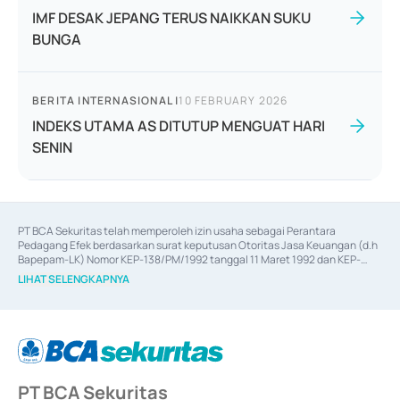
IMF DESAK JEPANG TERUS NAIKKAN SUKU
BUNGA
BERITA INTERNASIONAL
|
10 FEBRUARY 2026
INDEKS UTAMA AS DITUTUP MENGUAT HARI
SENIN
PT BCA Sekuritas telah memperoleh izin usaha sebagai Perantara 
Pedagang Efek berdasarkan surat keputusan Otoritas Jasa Keuangan (d.h 
Bapepam-LK) Nomor KEP-138/PM/1992 tanggal 11 Maret 1992 dan KEP-
06/D.04/2014 tanggal 28 Februari 2014, izin usaha sebagai Penjamin Emisi 
LIHAT SELENGKAPNYA
Efek berdasarkan surat keputusan Otoritas Jasa Keuangan Nomor KEP-
12/PM/PEE/1997 tanggal 24 September 1997 dan KEP-07/D.04/2014 
tanggal 28 Februari 2014, izin usaha sebagai penyedia Jasa Konsultasi 
(
Advisory
) atas kegiatan merger, akuisisi, divestasi, dan 
join venture
berdasarkan surat keputusan Otoritas Jasa Keuangan Nomor S-
67/PM.21/2017 tanggal 3 Februari 2017, dan beberapa izin usaha lainnya 
dari Bank Indonesia antara lain sebagai Perantara Pelaksanaan Transaksi 
PT BCA Sekuritas
Sertifikat Deposito di Pasar Uang yang izinnya diterbitkan pada tahun 2017 