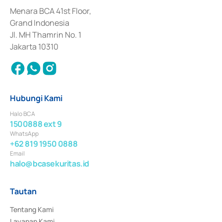
dan izin usaha lainnya dari Bank Indonesia sebagai Lembaga Pendukung 
Penerbitan, Transaksi, serta Penatausahaan dan Penyelesaian Transaksi 
Menara BCA 41st Floor,
Surat Berharga Komersial yang izinnya diterbitkan pada tahun 2018.
Grand Indonesia
Jl. MH Thamrin No. 1
Jakarta 10310
Hubungi Kami
Halo BCA
1500888 ext 9
WhatsApp
+62 819 1950 0888
Email
halo@bcasekuritas.id
Tautan
Tentang Kami
Layanan Kami