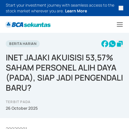
Start your investment journey with seamless access to the
stock market wherever you are.
Learn More
BERITA HARIAN
INET JAJAKI AKUISISI 53,57%
SAHAM PERSONEL ALIH DAYA
(PADA), SIAP JADI PENGENDALI
BARU?
TERBIT PADA
26 October 2025