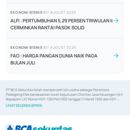
EKONOMI BISNIS
|
07 AUGUST 2026
ALFI : PERTUMBUHAN 5,29 PERSEN TRIWULAN II
CERMINKAN RANTAI PASOK SOLID
EKONOMI BISNIS
|
07 AUGUST 2026
FAO : HARGA PANGAN DUNIA NAIK PADA
BULAN JULI
PT BCA Sekuritas telah memperoleh izin usaha sebagai Perantara 
Pedagang Efek berdasarkan surat keputusan Otoritas Jasa Keuangan (d.h 
Bapepam-LK) Nomor KEP-138/PM/1992 tanggal 11 Maret 1992 dan KEP-
06/D.04/2014 tanggal 28 Februari 2014, izin usaha sebagai Penjamin Emisi 
LIHAT SELENGKAPNYA
Efek berdasarkan surat keputusan Otoritas Jasa Keuangan Nomor KEP-
12/PM/PEE/1997 tanggal 24 September 1997 dan KEP-07/D.04/2014 
tanggal 28 Februari 2014, izin usaha sebagai penyedia Jasa Konsultasi 
(
Advisory
) atas kegiatan merger, akuisisi, divestasi, dan 
join venture
berdasarkan surat keputusan Otoritas Jasa Keuangan Nomor S-