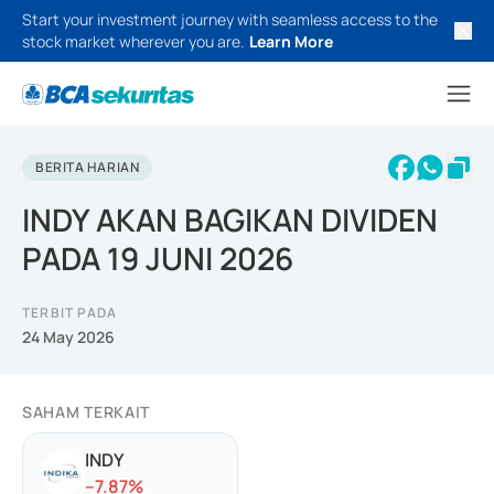
Start your investment journey with seamless access to the
stock market wherever you are.
Learn More
BERITA HARIAN
INDY AKAN BAGIKAN DIVIDEN
PADA 19 JUNI 2026
TERBIT PADA
24 May 2026
SAHAM TERKAIT
INDY
-
-7.87
%