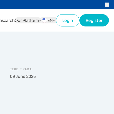
esearch
Our Platform
EN
Login
Register
ID
EN
TERBIT PADA
09 June 2026