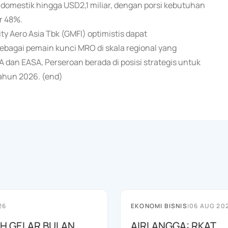
 domestik hingga USD2,1 miliar, dengan porsi kebutuhan
r 48%.
ty Aero Asia Tbk (GMFI) optimistis dapat
gai pemain kunci MRO di skala regional yang
AA dan EASA, Perseroan berada di posisi strategis untuk
ahun 2026. (end)
26
EKONOMI BISNIS
|
06 AUG 20
AH GELAR BULAN
AIRLANGGA: RKAT