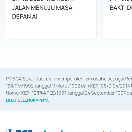
JALAN MENUJU MASA
BAKTI D
DEPAN AI
PT BCA Sekuritas telah memperoleh izin usaha sebagai P
138/PM/1992 tanggal 11 Maret 1992 dan KEP-06/D.04/2014 t
Nomor KEP-12/PM/PEE/1997 tanggal 24 September 1997 dan 
merger, akuisisi, divestasi, dan 
join venture
 berdasarkan su
LIHAT SELENGKAPNYA
dari Bank Indonesia antara lain sebagai Perantara Pelaksan
Bank Indonesia sebagai Lembaga Pendukung Penerbitan, Tr
tahun 2018.