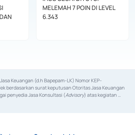
I
MELEMAH 7 POIN DI LEVEL
 DAN
6.343
as Jasa Keuangan (d.h Bapepam-LK) Nomor KEP-
fek berdasarkan surat keputusan Otoritas Jasa Keuangan 
ai penyedia Jasa Konsultasi (
Advisory
) atas kegiatan 
anggal 3 Februari 2017, dan beberapa izin usaha lainnya 
iterbitkan pada tahun 2017 dan izin usaha lainnya dari 
at Berharga Komersial yang izinnya diterbitkan pada 