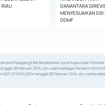
I RIAU
DANANTARA DIREVIS
MENYESUAIKAN DSI
DDMF
erantara Pedagang Efek berdasarkan surat keputusan Otorit
anggal 28 Februari 2014, izin usaha sebagai Penjamin Emisi E
KEP-07/D.04/2014 tanggal 28 Februari 2014, izin usaha sebag
rat keputusan Otoritas Jasa Keuangan Nomor S-67/PM.21/2017 t
aan Transaksi Sertifikat Deposito di Pasar Uang yang izinnya d
ansaksi, serta Penatausahaan dan Penyelesaian Transaksi Sur