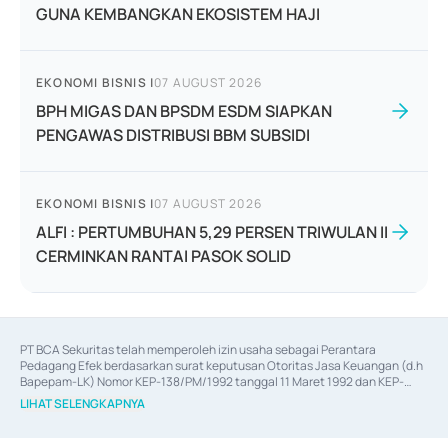
GUNA KEMBANGKAN EKOSISTEM HAJI
EKONOMI BISNIS
|
07 AUGUST 2026
BPH MIGAS DAN BPSDM ESDM SIAPKAN
PENGAWAS DISTRIBUSI BBM SUBSIDI
EKONOMI BISNIS
|
07 AUGUST 2026
ALFI : PERTUMBUHAN 5,29 PERSEN TRIWULAN II
CERMINKAN RANTAI PASOK SOLID
PT BCA Sekuritas telah memperoleh izin usaha sebagai Perantara 
Pedagang Efek berdasarkan surat keputusan Otoritas Jasa Keuangan (d.h 
Bapepam-LK) Nomor KEP-138/PM/1992 tanggal 11 Maret 1992 dan KEP-
06/D.04/2014 tanggal 28 Februari 2014, izin usaha sebagai Penjamin Emisi 
LIHAT SELENGKAPNYA
Efek berdasarkan surat keputusan Otoritas Jasa Keuangan Nomor KEP-
12/PM/PEE/1997 tanggal 24 September 1997 dan KEP-07/D.04/2014 
tanggal 28 Februari 2014, izin usaha sebagai penyedia Jasa Konsultasi 