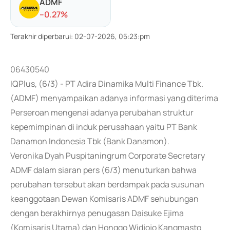
ADMF
-
-0.27
%
Terakhir diperbarui
:
02-07-2026, 05:23:pm
06430540
IQPlus, (6/3) - PT Adira Dinamika Multi Finance Tbk.
(ADMF) menyampaikan adanya informasi yang diterima
Perseroan mengenai adanya perubahan struktur
kepemimpinan di induk perusahaan yaitu PT Bank
Danamon Indonesia Tbk (Bank Danamon).
Veronika Dyah Puspitaningrum Corporate Secretary
ADMF dalam siaran pers (6/3) menuturkan bahwa
perubahan tersebut akan berdampak pada susunan
keanggotaan Dewan Komisaris ADMF sehubungan
dengan berakhirnya penugasan Daisuke Ejima
(Komisaris Utama) dan Honggo Widjojo Kangmasto