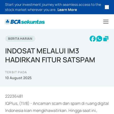
Start your investment journey with seamless access to the
stock market wherever you are.
Learn More
BERITA HARIAN
INDOSAT MELALUI IM3
HADIRKAN FITUR SATSPAM
TERBIT PADA
10 August 2025
22236481
IQPlus, (11/8) - Ancaman scam dan spam di ruang digital
Indonesia kian mengkhawatirkan. Hingga saat ini,