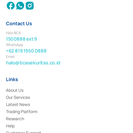
Contact Us
Halo BCA
1500888 ext 9
WhatsApp
+62 819 1950 0888
Email
halo@bcasekuritas.co.id
Links
About Us
Our Services
Latest News
Trading Platform
Research
Help
Customer Support