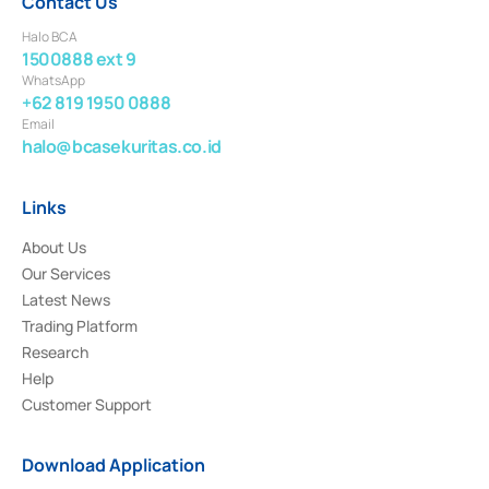
Contact Us
Halo BCA
1500888 ext 9
WhatsApp
+62 819 1950 0888
Email
halo@bcasekuritas.co.id
Links
About Us
Our Services
Latest News
Trading Platform
Research
Help
Customer Support
Download Application