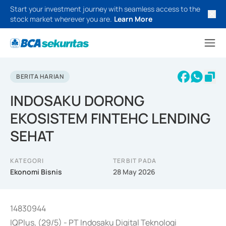
Start your investment journey with seamless access to the
stock market wherever you are.
Learn More
BERITA HARIAN
INDOSAKU DORONG
EKOSISTEM FINTEHC LENDING
SEHAT
KATEGORI
TERBIT PADA
Ekonomi Bisnis
28 May 2026
14830944
IQPlus, (29/5) - PT Indosaku Digital Teknologi