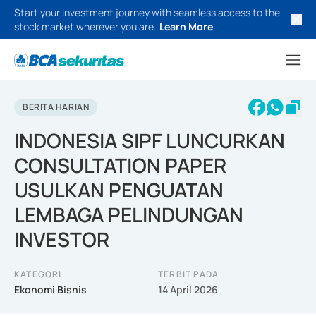
Start your investment journey with seamless access to the
stock market wherever you are.
Learn More
BERITA HARIAN
INDONESIA SIPF LUNCURKAN
CONSULTATION PAPER
USULKAN PENGUATAN
LEMBAGA PELINDUNGAN
INVESTOR
KATEGORI
TERBIT PADA
Ekonomi Bisnis
14 April 2026