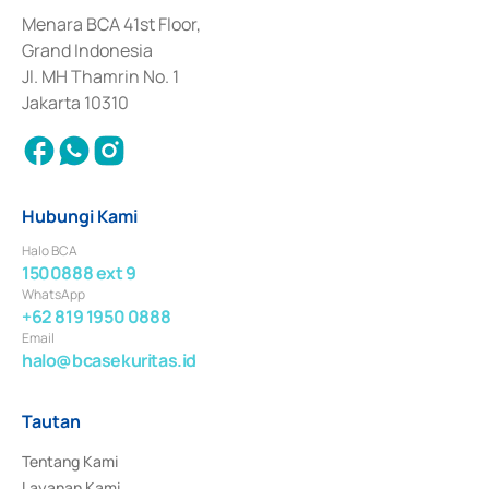
dan izin usaha lainnya dari Bank Indonesia sebagai Lembaga Pendukung 
Penerbitan, Transaksi, serta Penatausahaan dan Penyelesaian Transaksi 
Menara BCA 41st Floor,
Surat Berharga Komersial yang izinnya diterbitkan pada tahun 2018.
Grand Indonesia
Jl. MH Thamrin No. 1
Jakarta 10310
Hubungi Kami
Halo BCA
1500888 ext 9
WhatsApp
+62 819 1950 0888
Email
halo@bcasekuritas.id
Tautan
Tentang Kami
Layanan Kami