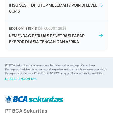
IHSG SESI II DITUTUP MELEMAH 7 POIN DI LEVEL
6.343
EKONOMI BISNIS
|
06 AUGUST 2026
KEMENDAG PERLUAS PENETRASI PASAR
EKSPOR DI ASIA TENGAH DAN AFRIKA
PT BCA Sekuritas telah memperoleh izin usaha sebagai Perantara 
Pedagang Efek berdasarkan surat keputusan Otoritas Jasa Keuangan (d.h 
Bapepam-LK) Nomor KEP-138/PM/1992 tanggal 11 Maret 1992 dan KEP-
06/D.04/2014 tanggal 28 Februari 2014, izin usaha sebagai Penjamin Emisi 
LIHAT SELENGKAPNYA
Efek berdasarkan surat keputusan Otoritas Jasa Keuangan Nomor KEP-
12/PM/PEE/1997 tanggal 24 September 1997 dan KEP-07/D.04/2014 
tanggal 28 Februari 2014, izin usaha sebagai penyedia Jasa Konsultasi 
(
Advisory
) atas kegiatan merger, akuisisi, divestasi, dan 
join venture
berdasarkan surat keputusan Otoritas Jasa Keuangan Nomor S-
67/PM.21/2017 tanggal 3 Februari 2017, dan beberapa izin usaha lainnya 
dari Bank Indonesia antara lain sebagai Perantara Pelaksanaan Transaksi 
PT BCA Sekuritas
Sertifikat Deposito di Pasar Uang yang izinnya diterbitkan pada tahun 2017 