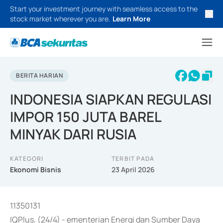
Start your investment journey with seamless access to the
stock market wherever you are.
Learn More
BERITA HARIAN
INDONESIA SIAPKAN REGULASI
IMPOR 150 JUTA BAREL
MINYAK DARI RUSIA
KATEGORI
TERBIT PADA
Ekonomi Bisnis
23 April 2026
11350131
IQPlus, (24/4) - ementerian Energi dan Sumber Daya