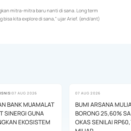
an mitra-mitra baru nanti di sana. Long term
sa kita explore di sana," ujar Arief. (end/ant)
ISNIS
|
07 AUG 2026
07 AUG 2026
AN BANK MUAMALAT
BUMI ARSANA MULI
T SINERGI GUNA
BORONG 25,60% S
GKAN EKOSISTEM
OKAS SENILAI RP60,
MILIAR