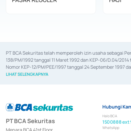
PT BCA Sekuritas telah memperoleh izin usaha sebagai P
138/PM/1992 tanggal 11 Maret 1992 dan KEP-06/D.04/2014 t
Nomor KEP-12/PM/PEE/1997 tanggal 24 September 1997 dan 
merger, akuisisi, divestasi, dan 
join venture
 berdasarkan su
LIHAT SELENGKAPNYA
dari Bank Indonesia antara lain sebagai Perantara Pelaksan
Bank Indonesia sebagai Lembaga Pendukung Penerbitan, Tr
tahun 2018.
Hubungi Kam
Halo BCA
PT BCA Sekuritas
1500888 ext 
WhatsApp
Menara BCA 41st Floor,