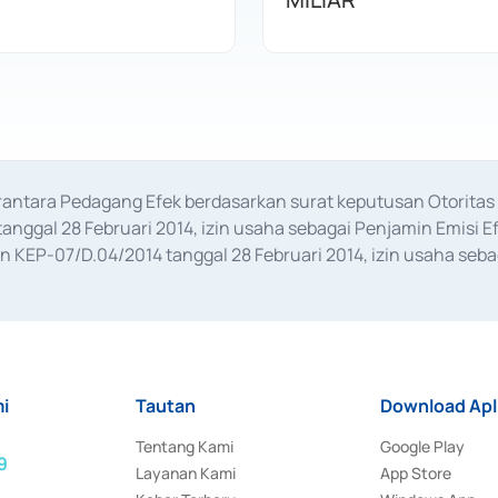
erantara Pedagang Efek berdasarkan surat keputusan Otorit
anggal 28 Februari 2014, izin usaha sebagai Penjamin Emisi E
KEP-07/D.04/2014 tanggal 28 Februari 2014, izin usaha sebag
rat keputusan Otoritas Jasa Keuangan Nomor S-67/PM.21/2017 t
aan Transaksi Sertifikat Deposito di Pasar Uang yang izinnya d
ansaksi, serta Penatausahaan dan Penyelesaian Transaksi Sur
i
Tautan
Download Apl
Tentang Kami
Google Play
9
Layanan Kami
App Store