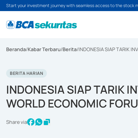
Start your investment journey with seamless access to the stock 
Beranda
/
Kabar Terbaru
/
Berita
/
INDONESIA SIAP TARIK I
BERITA HARIAN
INDONESIA SIAP TARIK I
WORLD ECONOMIC FORU
Share via