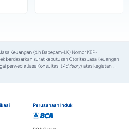
as Jasa Keuangan (d.h Bapepam-LK) Nomor KEP-
fek berdasarkan surat keputusan Otoritas Jasa Keuangan 
ai penyedia Jasa Konsultasi (
Advisory
) atas kegiatan 
anggal 3 Februari 2017, dan beberapa izin usaha lainnya 
iterbitkan pada tahun 2017 dan izin usaha lainnya dari 
at Berharga Komersial yang izinnya diterbitkan pada 
ikasi
Perusahaan Induk