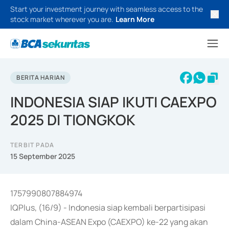
Start your investment journey with seamless access to the
stock market wherever you are.
Learn More
BERITA HARIAN
INDONESIA SIAP IKUTI CAEXPO
2025 DI TIONGKOK
TERBIT PADA
15 September 2025
1757990807884974
IQPlus, (16/9) - Indonesia siap kembali berpartisipasi
dalam China-ASEAN Expo (CAEXPO) ke-22 yang akan