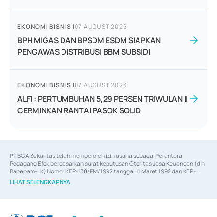
EKONOMI BISNIS
|
07 AUGUST 2026
BPH MIGAS DAN BPSDM ESDM SIAPKAN
PENGAWAS DISTRIBUSI BBM SUBSIDI
EKONOMI BISNIS
|
07 AUGUST 2026
ALFI : PERTUMBUHAN 5,29 PERSEN TRIWULAN II
CERMINKAN RANTAI PASOK SOLID
PT BCA Sekuritas telah memperoleh izin usaha sebagai Perantara 
Pedagang Efek berdasarkan surat keputusan Otoritas Jasa Keuangan (d.h 
Bapepam-LK) Nomor KEP-138/PM/1992 tanggal 11 Maret 1992 dan KEP-
06/D.04/2014 tanggal 28 Februari 2014, izin usaha sebagai Penjamin Emisi 
LIHAT SELENGKAPNYA
Efek berdasarkan surat keputusan Otoritas Jasa Keuangan Nomor KEP-
12/PM/PEE/1997 tanggal 24 September 1997 dan KEP-07/D.04/2014 
tanggal 28 Februari 2014, izin usaha sebagai penyedia Jasa Konsultasi 
(
Advisory
) atas kegiatan merger, akuisisi, divestasi, dan 
join venture