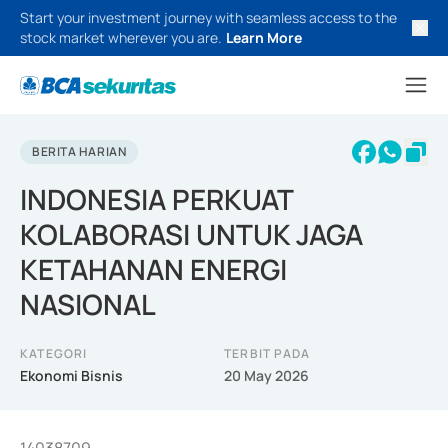
Start your investment journey with seamless access to the
stock market wherever you are.
Learn More
BERITA HARIAN
INDONESIA PERKUAT
KOLABORASI UNTUK JAGA
KETAHANAN ENERGI
NASIONAL
KATEGORI
TERBIT PADA
Ekonomi Bisnis
20 May 2026