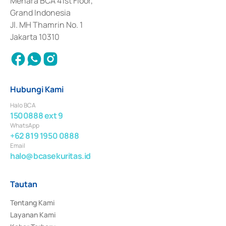
Menara BCA 41st Floor,
Surat Berharga Komersial yang izinnya diterbitkan pada tahun 2018.
Grand Indonesia
Jl. MH Thamrin No. 1
Jakarta 10310
Hubungi Kami
Halo BCA
1500888 ext 9
WhatsApp
+62 819 1950 0888
Email
halo@bcasekuritas.id
Tautan
Tentang Kami
Layanan Kami