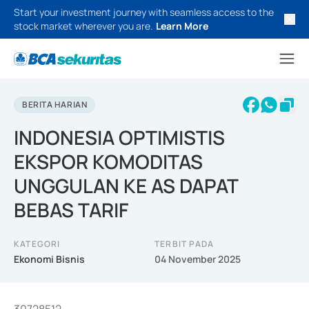
Start your investment journey with seamless access to the
stock market wherever you are.
Learn More
BERITA HARIAN
INDONESIA OPTIMISTIS
EKSPOR KOMODITAS
UNGGULAN KE AS DAPAT
BEBAS TARIF
KATEGORI
TERBIT PADA
Ekonomi Bisnis
04 November 2025