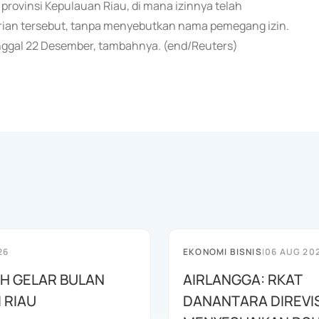
provinsi Kepulauan Riau, di mana izinnya telah
erian tersebut, tanpa menyebutkan nama pemegang izin.
anggal 22 Desember, tambahnya. (end/Reuters)
26
EKONOMI BISNIS
|
06 AUG 20
AH GELAR BULAN
AIRLANGGA: RKAT
I RIAU
DANANTARA DIREVIS