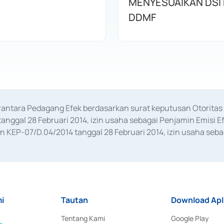
MENYESUAIKAN DSI
DDMF
erantara Pedagang Efek berdasarkan surat keputusan Otorit
anggal 28 Februari 2014, izin usaha sebagai Penjamin Emisi E
KEP-07/D.04/2014 tanggal 28 Februari 2014, izin usaha sebag
rat keputusan Otoritas Jasa Keuangan Nomor S-67/PM.21/2017 t
aan Transaksi Sertifikat Deposito di Pasar Uang yang izinnya d
ansaksi, serta Penatausahaan dan Penyelesaian Transaksi Sur
i
Tautan
Download Apl
Tentang Kami
Google Play