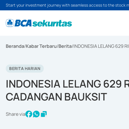
Start your investment journey with seamless access to the stock 
Beranda
/
Kabar Terbaru
/
Berita
/
INDONESIA LELANG 629 R
BERITA HARIAN
INDONESIA LELANG 629 
CADANGAN BAUKSIT
Share via