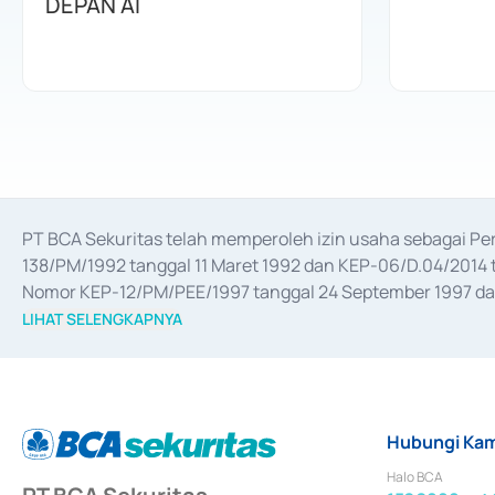
DEPAN AI
PT BCA Sekuritas telah memperoleh izin usaha sebagai P
138/PM/1992 tanggal 11 Maret 1992 dan KEP-06/D.04/2014 t
Nomor KEP-12/PM/PEE/1997 tanggal 24 September 1997 dan 
merger, akuisisi, divestasi, dan 
join venture
 berdasarkan su
LIHAT SELENGKAPNYA
dari Bank Indonesia antara lain sebagai Perantara Pelaksan
Bank Indonesia sebagai Lembaga Pendukung Penerbitan, Tr
tahun 2018.
Hubungi Kam
Halo BCA