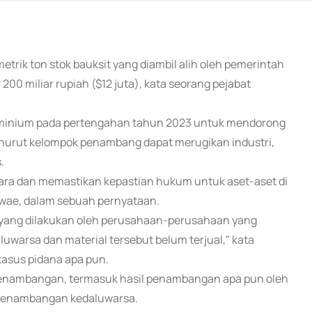
metrik ton stok bauksit yang diambil alih oleh pemerintah
200 miliar rupiah ($12 juta), kata seorang pejabat
luminium pada pertengahan tahun 2023 untuk mendorong
enurut kelompok penambang dapat merugikan industri,
.
ara dan memastikan kepastian hukum untuk aset-aset di
Huwae, dalam sebuah pernyataan.
 yang dilakukan oleh perusahaan-perusahaan yang
uwarsa dan material tersebut belum terjual," kata
kasus pidana apa pun.
penambangan, termasuk hasil penambangan apa pun oleh
n penambangan kedaluwarsa.