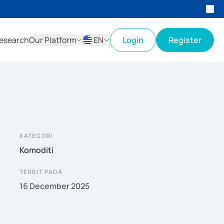
esearch
Our Platform
EN
Login
Register
ID
EN
KATEGORI
Komoditi
TERBIT PADA
16 December 2025