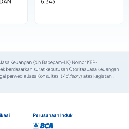
 DAN
6.343
as Jasa Keuangan (d.h Bapepam-LK) Nomor KEP-
fek berdasarkan surat keputusan Otoritas Jasa Keuangan 
ai penyedia Jasa Konsultasi (
Advisory
) atas kegiatan 
anggal 3 Februari 2017, dan beberapa izin usaha lainnya 
iterbitkan pada tahun 2017 dan izin usaha lainnya dari 
at Berharga Komersial yang izinnya diterbitkan pada 
ikasi
Perusahaan Induk