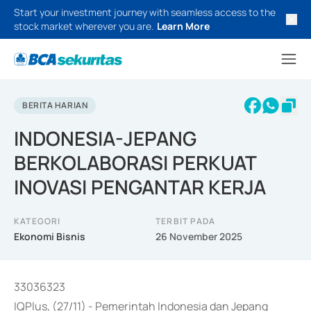
Start your investment journey with seamless access to the
stock market wherever you are.
Learn More
BERITA HARIAN
INDONESIA-JEPANG
BERKOLABORASI PERKUAT
INOVASI PENGANTAR KERJA
KATEGORI
TERBIT PADA
Ekonomi Bisnis
26 November 2025
33036323
IQPlus, (27/11) - Pemerintah Indonesia dan Jepang