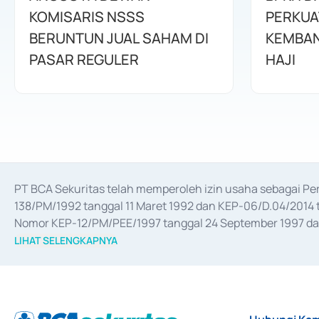
KOMISARIS NSSS
PERKUA
BERUNTUN JUAL SAHAM DI
KEMBAN
PASAR REGULER
HAJI
PT BCA Sekuritas telah memperoleh izin usaha sebagai P
138/PM/1992 tanggal 11 Maret 1992 dan KEP-06/D.04/2014 t
Nomor KEP-12/PM/PEE/1997 tanggal 24 September 1997 dan 
merger, akuisisi, divestasi, dan 
join venture
 berdasarkan su
LIHAT SELENGKAPNYA
dari Bank Indonesia antara lain sebagai Perantara Pelaksan
Bank Indonesia sebagai Lembaga Pendukung Penerbitan, Tr
tahun 2018.