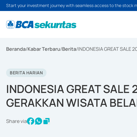
Start your investment journey with seamless access to the stock 
Beranda
/
Kabar Terbaru
/
Berita
/
INDONESIA GREAT SALE 
BERITA HARIAN
INDONESIA GREAT SALE
GERAKKAN WISATA BELA
Share via