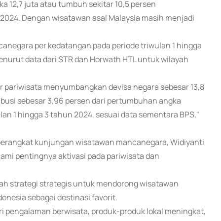
2,7 juta atau tumbuh sekitar 10,5 persen
 2024. Dengan wisatawan asal Malaysia masih menjadi
anegara per kedatangan pada periode triwulan 1 hingga
menurut data dari STR dan Horwath HTL untuk wilayah
or pariwisata menyumbangkan devisa negara sebesar 13,8
tribusi sebesar 3,96 persen dari pertumbuhan angka
lan 1 hingga 3 tahun 2024, sesuai data sementara BPS,"
 perangkat kunjungan wisatawan mancanegara, Widiyanti
ami pentingnya aktivasi pada pariwisata dan
dalah strategi strategis untuk mendorong wisatawan
donesia sebagai destinasi favorit.
ari pengalaman berwisata, produk-produk lokal meningkat,