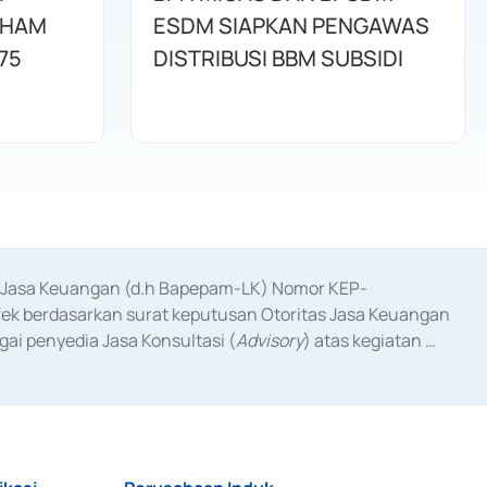
AHAM
ESDM SIAPKAN PENGAWAS
75
DISTRIBUSI BBM SUBSIDI
as Jasa Keuangan (d.h Bapepam-LK) Nomor KEP-
fek berdasarkan surat keputusan Otoritas Jasa Keuangan 
ai penyedia Jasa Konsultasi (
Advisory
) atas kegiatan 
anggal 3 Februari 2017, dan beberapa izin usaha lainnya 
iterbitkan pada tahun 2017 dan izin usaha lainnya dari 
at Berharga Komersial yang izinnya diterbitkan pada 