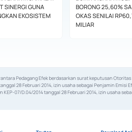
T SINERGI GUNA
BORONG 25,60% S
GKAN EKOSISTEM
OKAS SENILAI RP60,
MILIAR
erantara Pedagang Efek berdasarkan surat keputusan Otorit
anggal 28 Februari 2014, izin usaha sebagai Penjamin Emisi E
KEP-07/D.04/2014 tanggal 28 Februari 2014, izin usaha sebag
rat keputusan Otoritas Jasa Keuangan Nomor S-67/PM.21/2017 t
aan Transaksi Sertifikat Deposito di Pasar Uang yang izinnya d
ansaksi, serta Penatausahaan dan Penyelesaian Transaksi Sur