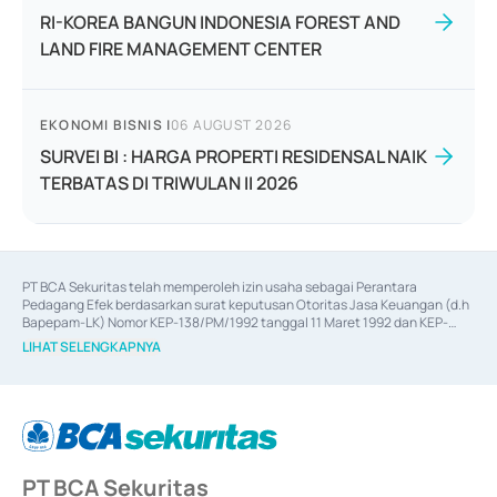
RI-KOREA BANGUN INDONESIA FOREST AND
LAND FIRE MANAGEMENT CENTER
EKONOMI BISNIS
|
06 AUGUST 2026
SURVEI BI : HARGA PROPERTI RESIDENSAL NAIK
TERBATAS DI TRIWULAN II 2026
PT BCA Sekuritas telah memperoleh izin usaha sebagai Perantara 
Pedagang Efek berdasarkan surat keputusan Otoritas Jasa Keuangan (d.h 
Bapepam-LK) Nomor KEP-138/PM/1992 tanggal 11 Maret 1992 dan KEP-
06/D.04/2014 tanggal 28 Februari 2014, izin usaha sebagai Penjamin Emisi 
LIHAT SELENGKAPNYA
Efek berdasarkan surat keputusan Otoritas Jasa Keuangan Nomor KEP-
12/PM/PEE/1997 tanggal 24 September 1997 dan KEP-07/D.04/2014 
tanggal 28 Februari 2014, izin usaha sebagai penyedia Jasa Konsultasi 
(
Advisory
) atas kegiatan merger, akuisisi, divestasi, dan 
join venture
berdasarkan surat keputusan Otoritas Jasa Keuangan Nomor S-
67/PM.21/2017 tanggal 3 Februari 2017, dan beberapa izin usaha lainnya 
dari Bank Indonesia antara lain sebagai Perantara Pelaksanaan Transaksi 
PT BCA Sekuritas
Sertifikat Deposito di Pasar Uang yang izinnya diterbitkan pada tahun 2017 