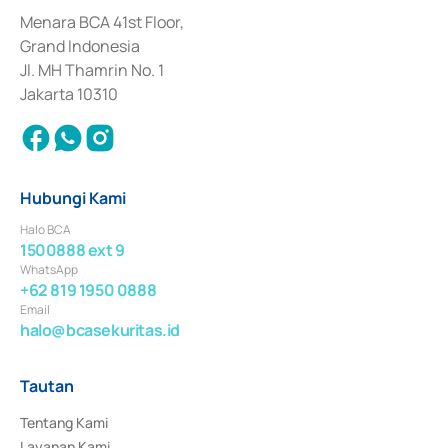
dan izin usaha lainnya dari Bank Indonesia sebagai Lembaga Pendukung 
Penerbitan, Transaksi, serta Penatausahaan dan Penyelesaian Transaksi 
Menara BCA 41st Floor,
Surat Berharga Komersial yang izinnya diterbitkan pada tahun 2018.
Grand Indonesia
Jl. MH Thamrin No. 1
Jakarta 10310
Hubungi Kami
Halo BCA
1500888 ext 9
WhatsApp
+62 819 1950 0888
Email
halo@bcasekuritas.id
Tautan
Tentang Kami
Layanan Kami