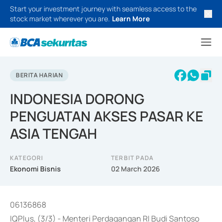
Start your investment journey with seamless access to the
stock market wherever you are.
Learn More
BERITA HARIAN
INDONESIA DORONG
PENGUATAN AKSES PASAR KE
ASIA TENGAH
KATEGORI
TERBIT PADA
Ekonomi Bisnis
02 March 2026
06136868
IQPlus, (3/3) - Menteri Perdagangan RI Budi Santoso