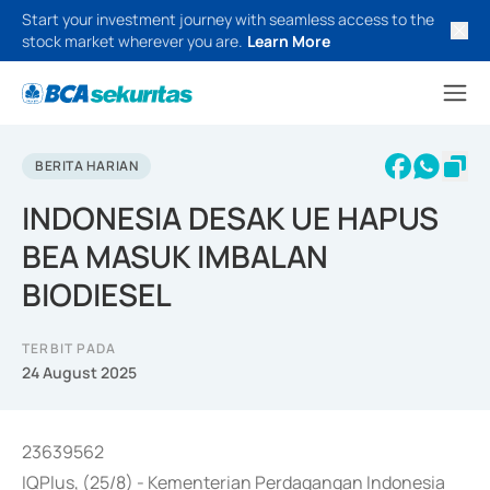
Start your investment journey with seamless access to the
stock market wherever you are.
Learn More
BERITA HARIAN
INDONESIA DESAK UE HAPUS
BEA MASUK IMBALAN
BIODIESEL
TERBIT PADA
24 August 2025
23639562
IQPlus, (25/8) - Kementerian Perdagangan Indonesia