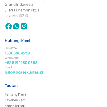
Surat Berharga Komersial yang izinnya diterbitkan pada tahun 2018.
Grand Indonesia
Jl. MH Thamrin No. 1
Jakarta 10310
Hubungi Kami
Halo BCA
1500888 ext 9
WhatsApp
+62 819 1950 0888
Email
halo@bcasekuritas.id
Tautan
Tentang Kami
Layanan Kami
Kabar Terbaru