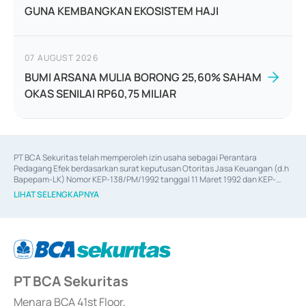
GUNA KEMBANGKAN EKOSISTEM HAJI
07 AUGUST 2026
BUMI ARSANA MULIA BORONG 25,60% SAHAM
OKAS SENILAI RP60,75 MILIAR
PT BCA Sekuritas telah memperoleh izin usaha sebagai Perantara 
Pedagang Efek berdasarkan surat keputusan Otoritas Jasa Keuangan (d.h 
Bapepam-LK) Nomor KEP-138/PM/1992 tanggal 11 Maret 1992 dan KEP-
06/D.04/2014 tanggal 28 Februari 2014, izin usaha sebagai Penjamin Emisi 
LIHAT SELENGKAPNYA
Efek berdasarkan surat keputusan Otoritas Jasa Keuangan Nomor KEP-
12/PM/PEE/1997 tanggal 24 September 1997 dan KEP-07/D.04/2014 
tanggal 28 Februari 2014, izin usaha sebagai penyedia Jasa Konsultasi 
(
Advisory
) atas kegiatan merger, akuisisi, divestasi, dan 
join venture
berdasarkan surat keputusan Otoritas Jasa Keuangan Nomor S-
67/PM.21/2017 tanggal 3 Februari 2017, dan beberapa izin usaha lainnya 
dari Bank Indonesia antara lain sebagai Perantara Pelaksanaan Transaksi 
PT BCA Sekuritas
Sertifikat Deposito di Pasar Uang yang izinnya diterbitkan pada tahun 2017 
dan izin usaha lainnya dari Bank Indonesia sebagai Lembaga Pendukung 
Penerbitan, Transaksi, serta Penatausahaan dan Penyelesaian Transaksi 
Menara BCA 41st Floor,