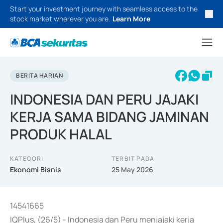
Start your investment journey with seamless access to the
stock market wherever you are.
Learn More
BERITA HARIAN
INDONESIA DAN PERU JAJAKI
KERJA SAMA BIDANG JAMINAN
PRODUK HALAL
KATEGORI
TERBIT PADA
Ekonomi Bisnis
25 May 2026
14541665
IQPlus, (26/5) - Indonesia dan Peru menjajaki kerja