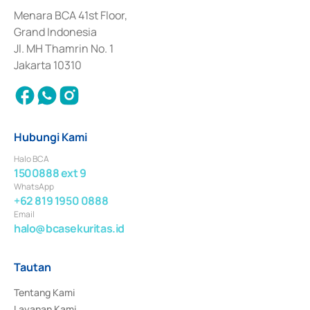
dan izin usaha lainnya dari Bank Indonesia sebagai Lembaga Pendukung 
Penerbitan, Transaksi, serta Penatausahaan dan Penyelesaian Transaksi 
Menara BCA 41st Floor,
Surat Berharga Komersial yang izinnya diterbitkan pada tahun 2018.
Grand Indonesia
Jl. MH Thamrin No. 1
Jakarta 10310
Hubungi Kami
Halo BCA
1500888 ext 9
WhatsApp
+62 819 1950 0888
Email
halo@bcasekuritas.id
Tautan
Tentang Kami
Layanan Kami