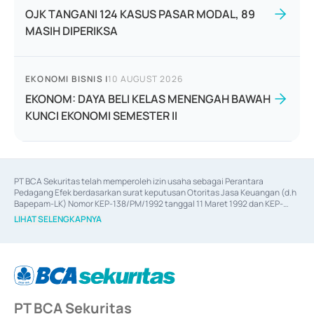
OJK TANGANI 124 KASUS PASAR MODAL, 89
MASIH DIPERIKSA
EKONOMI BISNIS
|
10 AUGUST 2026
EKONOM: DAYA BELI KELAS MENENGAH BAWAH
KUNCI EKONOMI SEMESTER II
PT BCA Sekuritas telah memperoleh izin usaha sebagai Perantara 
Pedagang Efek berdasarkan surat keputusan Otoritas Jasa Keuangan (d.h 
Bapepam-LK) Nomor KEP-138/PM/1992 tanggal 11 Maret 1992 dan KEP-
06/D.04/2014 tanggal 28 Februari 2014, izin usaha sebagai Penjamin Emisi 
LIHAT SELENGKAPNYA
Efek berdasarkan surat keputusan Otoritas Jasa Keuangan Nomor KEP-
12/PM/PEE/1997 tanggal 24 September 1997 dan KEP-07/D.04/2014 
tanggal 28 Februari 2014, izin usaha sebagai penyedia Jasa Konsultasi 
(
Advisory
) atas kegiatan merger, akuisisi, divestasi, dan 
join venture
berdasarkan surat keputusan Otoritas Jasa Keuangan Nomor S-
67/PM.21/2017 tanggal 3 Februari 2017, dan beberapa izin usaha lainnya 
dari Bank Indonesia antara lain sebagai Perantara Pelaksanaan Transaksi 
PT BCA Sekuritas
Sertifikat Deposito di Pasar Uang yang izinnya diterbitkan pada tahun 2017 