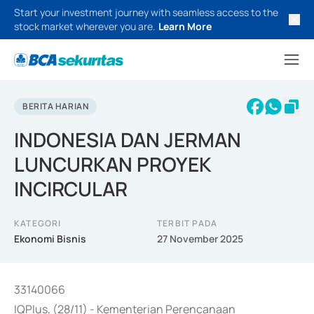
Start your investment journey with seamless access to the
stock market wherever you are.
Learn More
BERITA HARIAN
INDONESIA DAN JERMAN
LUNCURKAN PROYEK
INCIRCULAR
KATEGORI
TERBIT PADA
Ekonomi Bisnis
27 November 2025
33140066
IQPlus, (28/11) - Kementerian Perencanaan