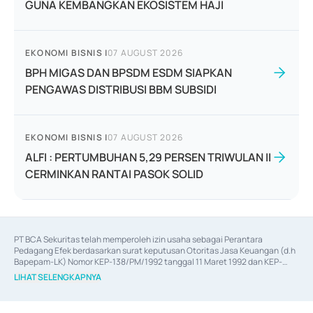
GUNA KEMBANGKAN EKOSISTEM HAJI
EKONOMI BISNIS
|
07 AUGUST 2026
BPH MIGAS DAN BPSDM ESDM SIAPKAN
PENGAWAS DISTRIBUSI BBM SUBSIDI
EKONOMI BISNIS
|
07 AUGUST 2026
ALFI : PERTUMBUHAN 5,29 PERSEN TRIWULAN II
CERMINKAN RANTAI PASOK SOLID
PT BCA Sekuritas telah memperoleh izin usaha sebagai Perantara 
Pedagang Efek berdasarkan surat keputusan Otoritas Jasa Keuangan (d.h 
Bapepam-LK) Nomor KEP-138/PM/1992 tanggal 11 Maret 1992 dan KEP-
06/D.04/2014 tanggal 28 Februari 2014, izin usaha sebagai Penjamin Emisi 
LIHAT SELENGKAPNYA
Efek berdasarkan surat keputusan Otoritas Jasa Keuangan Nomor KEP-
12/PM/PEE/1997 tanggal 24 September 1997 dan KEP-07/D.04/2014 
tanggal 28 Februari 2014, izin usaha sebagai penyedia Jasa Konsultasi 