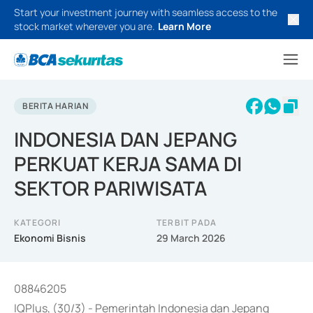
Start your investment journey with seamless access to the
stock market wherever you are.
Learn More
BERITA HARIAN
INDONESIA DAN JEPANG
PERKUAT KERJA SAMA DI
SEKTOR PARIWISATA
KATEGORI
TERBIT PADA
Ekonomi Bisnis
29 March 2026
08846205
IQPlus, (30/3) - Pemerintah Indonesia dan Jepang