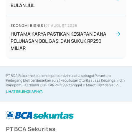
BULAN JULI
EKONOMI BISNIS
|
07 AUGUST 2026
HUTAMA KARYA PASTIKAN KESIAPAN DANA
PELUNASAN OBLIGASI DAN SUKUK RP250
MILIAR
PT BCA Sekuritas telah memperoleh izin usaha sebagai Perantara 
Pedagang Efek berdasarkan surat keputusan Otoritas Jasa Keuangan (d.h 
Bapepam-LK) Nomor KEP-138/PM/1992 tanggal 11 Maret 1992 dan KEP-
06/D.04/2014 tanggal 28 Februari 2014, izin usaha sebagai Penjamin Emisi 
LIHAT SELENGKAPNYA
Efek berdasarkan surat keputusan Otoritas Jasa Keuangan Nomor KEP-
12/PM/PEE/1997 tanggal 24 September 1997 dan KEP-07/D.04/2014 
tanggal 28 Februari 2014, izin usaha sebagai penyedia Jasa Konsultasi 
(
Advisory
) atas kegiatan merger, akuisisi, divestasi, dan 
join venture
berdasarkan surat keputusan Otoritas Jasa Keuangan Nomor S-
67/PM.21/2017 tanggal 3 Februari 2017, dan beberapa izin usaha lainnya 
dari Bank Indonesia antara lain sebagai Perantara Pelaksanaan Transaksi 
PT BCA Sekuritas
Sertifikat Deposito di Pasar Uang yang izinnya diterbitkan pada tahun 2017 