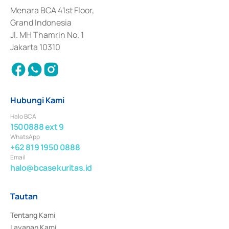
dan izin usaha lainnya dari Bank Indonesia sebagai Lembaga Pendukung 
Penerbitan, Transaksi, serta Penatausahaan dan Penyelesaian Transaksi 
Menara BCA 41st Floor,
Surat Berharga Komersial yang izinnya diterbitkan pada tahun 2018.
Grand Indonesia
Jl. MH Thamrin No. 1
Jakarta 10310
Hubungi Kami
Halo BCA
1500888 ext 9
WhatsApp
+62 819 1950 0888
Email
halo@bcasekuritas.id
Tautan
Tentang Kami
Layanan Kami