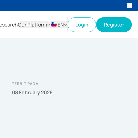
esearch
Our Platform
EN
Login
Register
ID
EN
TERBIT PADA
08 February 2026