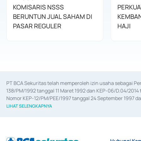
KOMISARIS NSSS
PERKUA
BERUNTUN JUAL SAHAM DI
KEMBAN
PASAR REGULER
HAJI
PT BCA Sekuritas telah memperoleh izin usaha sebagai P
138/PM/1992 tanggal 11 Maret 1992 dan KEP-06/D.04/2014 t
Nomor KEP-12/PM/PEE/1997 tanggal 24 September 1997 dan 
merger, akuisisi, divestasi, dan 
join venture
 berdasarkan su
LIHAT SELENGKAPNYA
dari Bank Indonesia antara lain sebagai Perantara Pelaksan
Bank Indonesia sebagai Lembaga Pendukung Penerbitan, Tr
tahun 2018.