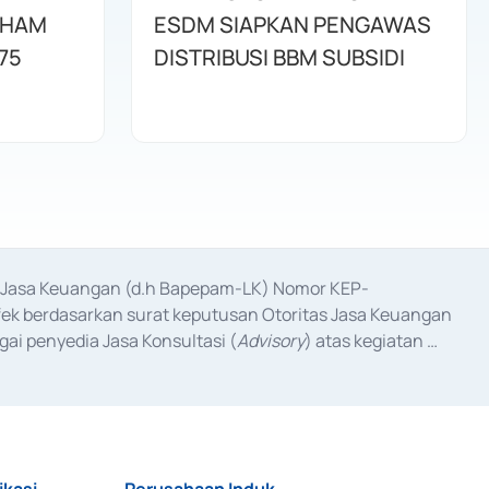
AHAM
ESDM SIAPKAN PENGAWAS
75
DISTRIBUSI BBM SUBSIDI
as Jasa Keuangan (d.h Bapepam-LK) Nomor KEP-
fek berdasarkan surat keputusan Otoritas Jasa Keuangan 
ai penyedia Jasa Konsultasi (
Advisory
) atas kegiatan 
anggal 3 Februari 2017, dan beberapa izin usaha lainnya 
iterbitkan pada tahun 2017 dan izin usaha lainnya dari 
at Berharga Komersial yang izinnya diterbitkan pada 