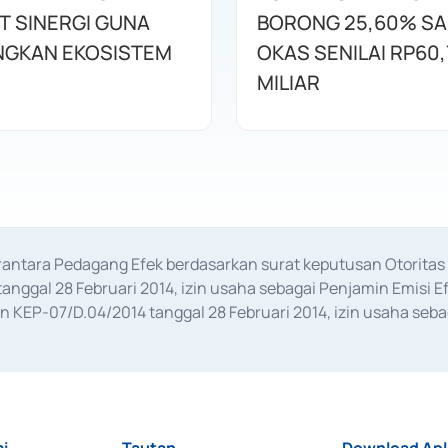
T SINERGI GUNA
BORONG 25,60% S
GKAN EKOSISTEM
OKAS SENILAI RP60,
MILIAR
erantara Pedagang Efek berdasarkan surat keputusan Otorit
anggal 28 Februari 2014, izin usaha sebagai Penjamin Emisi E
KEP-07/D.04/2014 tanggal 28 Februari 2014, izin usaha sebag
rat keputusan Otoritas Jasa Keuangan Nomor S-67/PM.21/2017 t
aan Transaksi Sertifikat Deposito di Pasar Uang yang izinnya d
ansaksi, serta Penatausahaan dan Penyelesaian Transaksi Sur