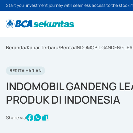
Start your investment journey with seamless access to the stock 
Beranda
/
Kabar Terbaru
/
Berita
/
INDOMOBIL GANDENG LEA
BERITA HARIAN
INDOMOBIL GANDENG L
PRODUK DI INDONESIA
Share via