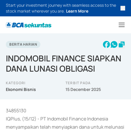
Start your investment journey with seamless access to the
stock market wherever you are.
Learn More
BERITA HARIAN
INDOMOBIL FINANCE SIAPKAN
DANA LUNASI OBLIGASI
KATEGORI
TERBIT PADA
Ekonomi Bisnis
15 December 2025
34855130
IQPlus, (15/12) - PT Indomobil Finance Indonesia
menyampaikan telah menyiapkan dana untuk melunasi