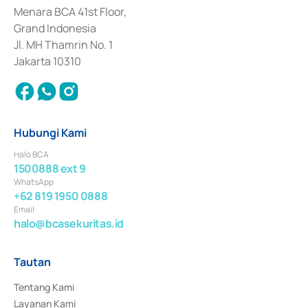
Penerbitan, Transaksi, serta Penatausahaan dan Penyelesaian Transaksi 
Menara BCA 41st Floor,
Surat Berharga Komersial yang izinnya diterbitkan pada tahun 2018.
Grand Indonesia
Jl. MH Thamrin No. 1
Jakarta 10310
Hubungi Kami
Halo BCA
1500888 ext 9
WhatsApp
+62 819 1950 0888
Email
halo@bcasekuritas.id
Tautan
Tentang Kami
Layanan Kami