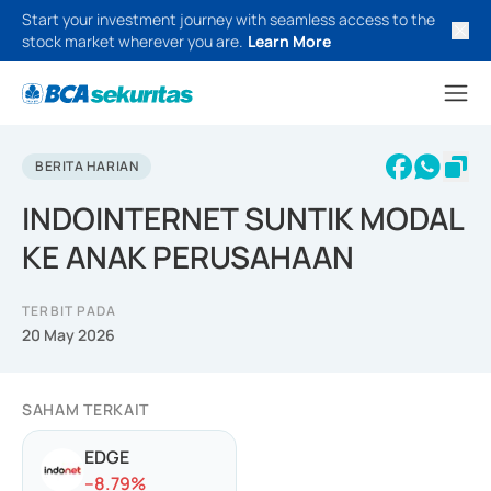
Start your investment journey with seamless access to the
stock market wherever you are.
Learn More
BERITA HARIAN
INDOINTERNET SUNTIK MODAL
KE ANAK PERUSAHAAN
TERBIT PADA
20 May 2026
SAHAM TERKAIT
EDGE
-
-8.79
%