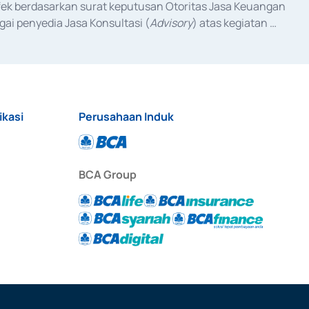
fek berdasarkan surat keputusan Otoritas Jasa Keuangan 
ai penyedia Jasa Konsultasi (
Advisory
) atas kegiatan 
anggal 3 Februari 2017, dan beberapa izin usaha lainnya 
iterbitkan pada tahun 2017 dan izin usaha lainnya dari 
at Berharga Komersial yang izinnya diterbitkan pada 
ikasi
Perusahaan Induk
BCA Group