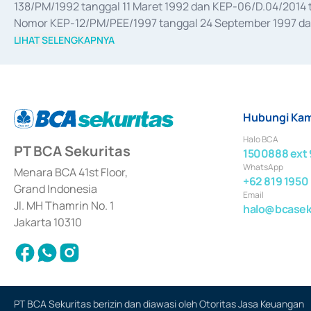
138/PM/1992 tanggal 11 Maret 1992 dan KEP-06/D.04/2014 t
Nomor KEP-12/PM/PEE/1997 tanggal 24 September 1997 dan 
merger, akuisisi, divestasi, dan 
join venture
 berdasarkan su
LIHAT SELENGKAPNYA
dari Bank Indonesia antara lain sebagai Perantara Pelaksan
Bank Indonesia sebagai Lembaga Pendukung Penerbitan, Tr
tahun 2018.
Hubungi Kam
Halo BCA
PT BCA Sekuritas
1500888 ext 
WhatsApp
Menara BCA 41st Floor,
+62 819 1950
Grand Indonesia
Email
Jl. MH Thamrin No. 1
halo@bcaseku
Jakarta 10310
PT BCA Sekuritas berizin dan diawasi oleh Otoritas Jasa Keuangan