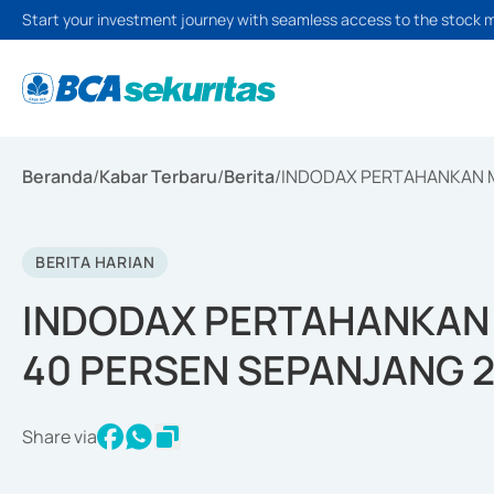
Start your investment journey with seamless access to the stock 
Beranda
/
Kabar Terbaru
/
Berita
/
INDODAX PERTAHANKAN M
BERITA HARIAN
INDODAX PERTAHANKAN 
40 PERSEN SEPANJANG 
Share via