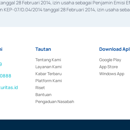
anggal 28 Februari 2014, izin usaha sebagai Penjamin Emisi E
KEP-07/D.04/2014 tanggal 28 Februari 2014, izin usaha sebag
rat keputusan Otoritas Jasa Keuangan Nomor S-67/PM.21/2017 t
aan Transaksi Sertifikat Deposito di Pasar Uang yang izinnya d
ansaksi, serta Penatausahaan dan Penyelesaian Transaksi Sur
i
Tautan
Download Apl
Tentang Kami
Google Play
9
Layanan Kami
App Store
Kabar Terbaru
Windows App
 0888
Platform Kami
ritas.id
Riset
Bantuan
Pengaduan Nasabah