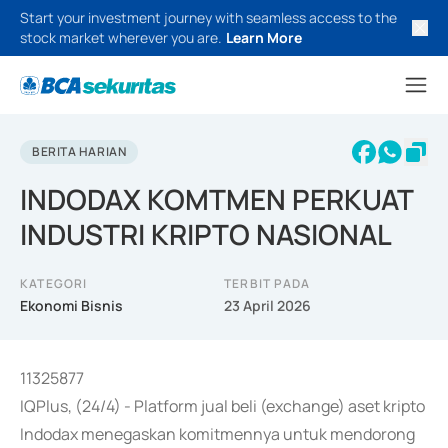
Start your investment journey with seamless access to the
stock market wherever you are.
Learn More
BERITA HARIAN
INDODAX KOMTMEN PERKUAT
INDUSTRI KRIPTO NASIONAL
KATEGORI
TERBIT PADA
Ekonomi Bisnis
23 April 2026
11325877
IQPlus, (24/4) - Platform jual beli (exchange) aset kripto
Indodax menegaskan komitmennya untuk mendorong