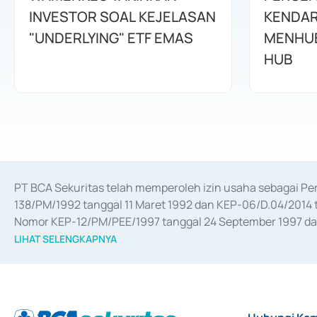
INVESTOR SOAL KEJELASAN
KENDAR
"UNDERLYING" ETF EMAS
MENHUB
HUB
PT BCA Sekuritas telah memperoleh izin usaha sebagai P
138/PM/1992 tanggal 11 Maret 1992 dan KEP-06/D.04/2014 t
Nomor KEP-12/PM/PEE/1997 tanggal 24 September 1997 dan 
merger, akuisisi, divestasi, dan 
join venture
 berdasarkan su
LIHAT SELENGKAPNYA
dari Bank Indonesia antara lain sebagai Perantara Pelaksan
Bank Indonesia sebagai Lembaga Pendukung Penerbitan, Tr
tahun 2018.