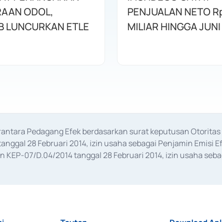
AAN ODOL,
PENJUALAN NETO R
 LUNCURKAN ETLE
MILIAR HINGGA JUNI
erantara Pedagang Efek berdasarkan surat keputusan Otorit
anggal 28 Februari 2014, izin usaha sebagai Penjamin Emisi E
KEP-07/D.04/2014 tanggal 28 Februari 2014, izin usaha sebag
rat keputusan Otoritas Jasa Keuangan Nomor S-67/PM.21/2017 t
aan Transaksi Sertifikat Deposito di Pasar Uang yang izinnya d
ansaksi, serta Penatausahaan dan Penyelesaian Transaksi Sur