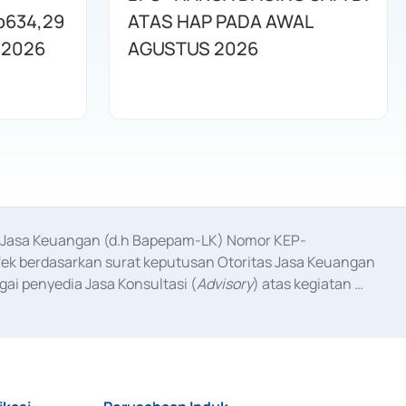
p634,29
ATAS HAP PADA AWAL
 2026
AGUSTUS 2026
as Jasa Keuangan (d.h Bapepam-LK) Nomor KEP-
fek berdasarkan surat keputusan Otoritas Jasa Keuangan 
ai penyedia Jasa Konsultasi (
Advisory
) atas kegiatan 
anggal 3 Februari 2017, dan beberapa izin usaha lainnya 
iterbitkan pada tahun 2017 dan izin usaha lainnya dari 
at Berharga Komersial yang izinnya diterbitkan pada 