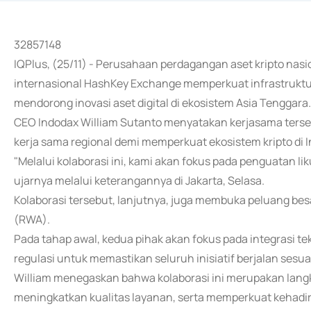
32857148
IQPlus, (25/11) - Perusahaan perdagangan aset kripto nasi
internasional HashKey Exchange memperkuat infrastruktu
mendorong inovasi aset digital di ekosistem Asia Tenggara.
CEO Indodax William Sutanto menyatakan kerjasama ter
kerja sama regional demi memperkuat ekosistem kripto di 
"Melalui kolaborasi ini, kami akan fokus pada penguatan li
ujarnya melalui keterangannya di Jakarta, Selasa.
Kolaborasi tersebut, lanjutnya, juga membuka peluang be
(RWA).
Pada tahap awal, kedua pihak akan fokus pada integrasi t
regulasi untuk memastikan seluruh inisiatif berjalan sesu
William menegaskan bahwa kolaborasi ini merupakan lang
meningkatkan kualitas layanan, serta memperkuat kehadira