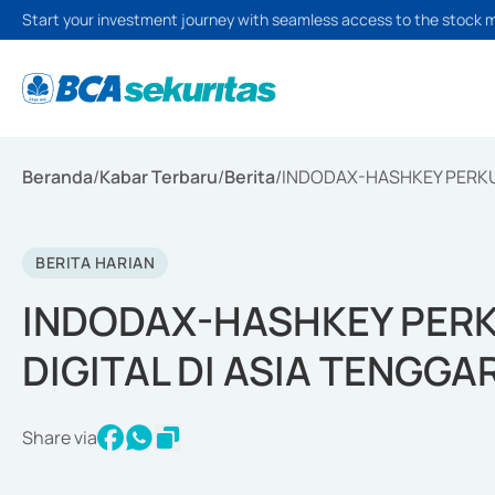
Start your investment journey with seamless access to the stock 
Beranda
/
Kabar Terbaru
/
Berita
/
INDODAX-HASHKEY PERKUA
BERITA HARIAN
INDODAX-HASHKEY PERK
DIGITAL DI ASIA TENGGA
Share via