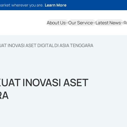
market wherever you are.
Learn More
About Us
Our Service
Latest News
R
T INOVASI ASET DIGITAL DI ASIA TENGGARA
UAT INOVASI ASET
RA