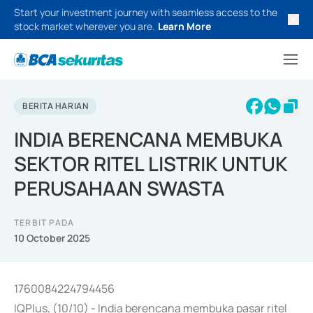
Start your investment journey with seamless access to the
stock market wherever you are.
Learn More
BERITA HARIAN
INDIA BERENCANA MEMBUKA
SEKTOR RITEL LISTRIK UNTUK
PERUSAHAAN SWASTA
TERBIT PADA
10 October 2025
1760084224794456
IQPlus, (10/10) - India berencana membuka pasar ritel