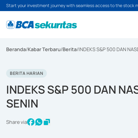
Start your investment journey with seamless access to the stock 
Beranda
/
Kabar Terbaru
/
Berita
/
INDEKS S&P 500 DAN NAS
BERITA HARIAN
INDEKS S&P 500 DAN N
SENIN
Share via