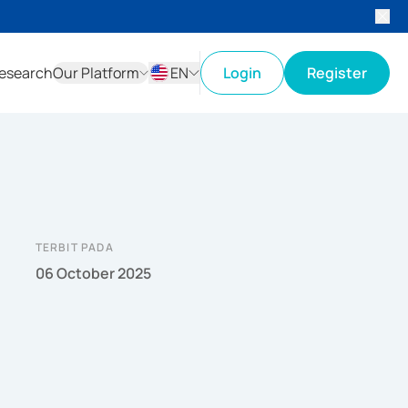
esearch
Our Platform
EN
Login
Register
ID
EN
TERBIT PADA
06 October 2025