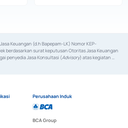
as Jasa Keuangan (d.h Bapepam-LK) Nomor KEP-
fek berdasarkan surat keputusan Otoritas Jasa Keuangan 
ai penyedia Jasa Konsultasi (
Advisory
) atas kegiatan 
anggal 3 Februari 2017, dan beberapa izin usaha lainnya 
iterbitkan pada tahun 2017 dan izin usaha lainnya dari 
at Berharga Komersial yang izinnya diterbitkan pada 
ikasi
Perusahaan Induk
BCA Group