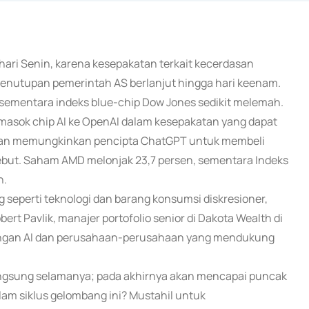
hari Senin, karena kesepakatan terkait kecerdasan
penutupan pemerintah AS berlanjut hingga hari keenam.
sementara indeks blue-chip Dow Jones sedikit melemah.
sok chip AI ke OpenAI dalam kesepakatan yang dapat
 dan memungkinkan pencipta ChatGPT untuk membeli
ebut. Saham AMD melonjak 23,7 persen, sementara Indeks
n.
seperti teknologi dan barang konsumsi diskresioner,
rt Pavlik, manajer portofolio senior di Dakota Wealth di
dagangan AI dan perusahaan-perusahaan yang mendukung
langsung selamanya; pada akhirnya akan mencapai puncak
lam siklus gelombang ini? Mustahil untuk