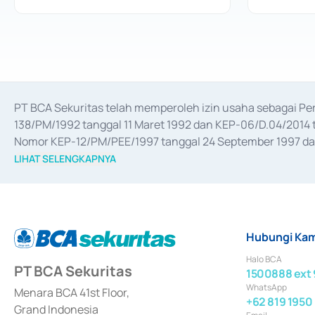
PT BCA Sekuritas telah memperoleh izin usaha sebagai P
138/PM/1992 tanggal 11 Maret 1992 dan KEP-06/D.04/2014 t
Nomor KEP-12/PM/PEE/1997 tanggal 24 September 1997 dan 
merger, akuisisi, divestasi, dan 
join venture
 berdasarkan su
LIHAT SELENGKAPNYA
dari Bank Indonesia antara lain sebagai Perantara Pelaksan
Bank Indonesia sebagai Lembaga Pendukung Penerbitan, Tr
tahun 2018.
Hubungi Kam
Halo BCA
PT BCA Sekuritas
1500888 ext 
WhatsApp
Menara BCA 41st Floor,
+62 819 1950
Grand Indonesia