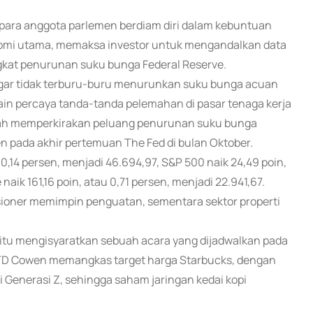
 para anggota parlemen berdiam diri dalam kebuntuan
konomi utama, memaksa investor untuk mengandalkan data
kat penurunan suku bunga Federal Reserve.
gar tidak terburu-buru menurunkan suku bunga acuan
lain percaya tanda-tanda pelemahan di pasar tenaga kerja
lah memperkirakan peluang penurunan suku bunga
en pada akhir pertemuan The Fed di bulan Oktober.
 0,14 persen, menjadi 46.694,97, S&P 500 naik 24,49 poin,
aik 161,16 poin, atau 0,71 persen, menjadi 22.941,67.
esioner memimpin penguatan, sementara sektor properti
k itu mengisyaratkan sebuah acara yang dijadwalkan pada
n. TD Cowen memangkas target harga Starbucks, dengan
Generasi Z, sehingga saham jaringan kedai kopi