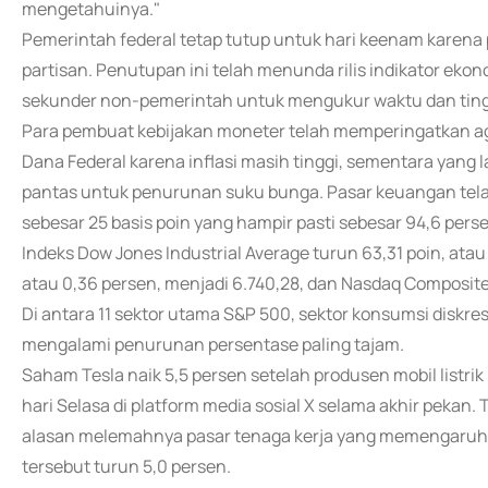
mengetahuinya."
Pemerintah federal tetap tutup untuk hari keenam karena
partisan. Penutupan ini telah menunda rilis indikator e
sekunder non-pemerintah untuk mengukur waktu dan ting
Para pembuat kebijakan moneter telah memperingatkan a
Dana Federal karena inflasi masih tinggi, sementara yang 
pantas untuk penurunan suku bunga. Pasar keuangan te
sebesar 25 basis poin yang hampir pasti sebesar 94,6 pers
Indeks Dow Jones Industrial Average turun 63,31 poin, atau
atau 0,36 persen, menjadi 6.740,28, dan Nasdaq Composite n
Di antara 11 sektor utama S&P 500, sektor konsumsi diskr
mengalami penurunan persentase paling tajam.
Saham Tesla naik 5,5 persen setelah produsen mobil listri
hari Selasa di platform media sosial X selama akhir peka
alasan melemahnya pasar tenaga kerja yang memengaruhi 
tersebut turun 5,0 persen.