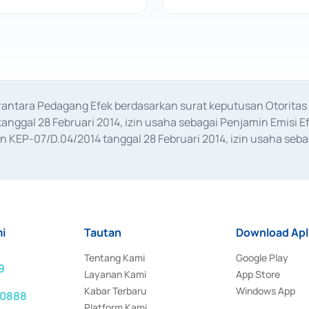
erantara Pedagang Efek berdasarkan surat keputusan Otorit
anggal 28 Februari 2014, izin usaha sebagai Penjamin Emisi E
KEP-07/D.04/2014 tanggal 28 Februari 2014, izin usaha sebag
rat keputusan Otoritas Jasa Keuangan Nomor S-67/PM.21/2017 t
aan Transaksi Sertifikat Deposito di Pasar Uang yang izinnya d
ansaksi, serta Penatausahaan dan Penyelesaian Transaksi Sur
i
Tautan
Download Apl
Tentang Kami
Google Play
9
Layanan Kami
App Store
Kabar Terbaru
Windows App
 0888
Platform Kami