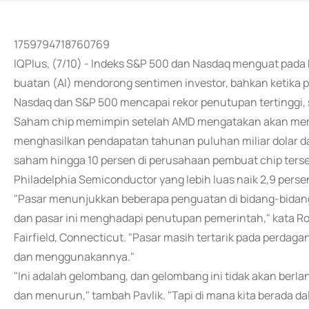
1759794718760769
IQPlus, (7/10) - Indeks S&P 500 dan Nasdaq menguat pada 
buatan (AI) mendorong sentimen investor, bahkan ketika 
Nasdaq dan S&P 500 mencapai rekor penutupan tertinggi, 
Saham chip memimpin setelah AMD mengatakan akan mema
menghasilkan pendapatan tahunan puluhan miliar dolar
saham hingga 10 persen di perusahaan pembuat chip ters
Philadelphia Semiconductor yang lebih luas naik 2,9 perse
"Pasar menunjukkan beberapa penguatan di bidang-bidang 
dan pasar ini menghadapi penutupan pemerintah," kata Robe
Fairfield, Connecticut. "Pasar masih tertarik pada per
dan menggunakannya."
"Ini adalah gelombang, dan gelombang ini tidak akan ber
dan menurun," tambah Pavlik. "Tapi di mana kita berada da