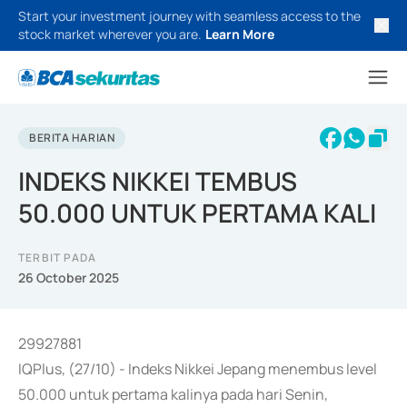
Start your investment journey with seamless access to the
stock market wherever you are.
Learn More
BERITA HARIAN
INDEKS NIKKEI TEMBUS
50.000 UNTUK PERTAMA KALI
TERBIT PADA
26 October 2025
29927881
IQPlus, (27/10) - Indeks Nikkei Jepang menembus level
50.000 untuk pertama kalinya pada hari Senin,