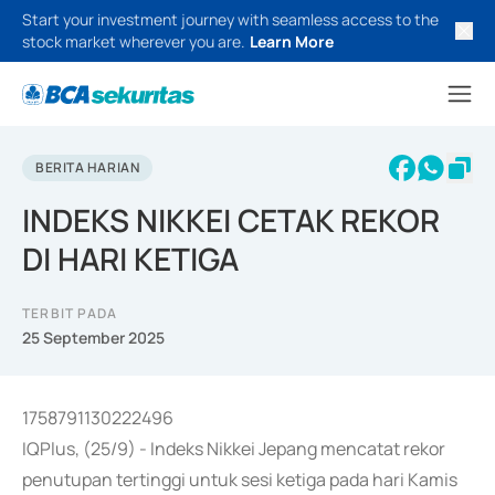
Start your investment journey with seamless access to the
stock market wherever you are.
Learn More
BERITA HARIAN
INDEKS NIKKEI CETAK REKOR
DI HARI KETIGA
TERBIT PADA
25 September 2025
1758791130222496
IQPlus, (25/9) - Indeks Nikkei Jepang mencatat rekor
penutupan tertinggi untuk sesi ketiga pada hari Kamis